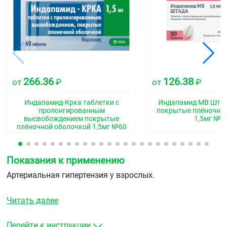
266.36
126.38
от
₽
от
₽
Индапамид-Крка таблетки с
Индапамид МВ Штад
пролонгированным
покрытые плёночно
высвобождением покрытые
1,5мг №3
плёночной оболочкой 1,5мг №60
Показания к применению
Артериальная гипертензия у взрослых.
Читать далее
Перейти к инструкции