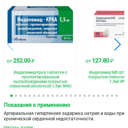
252.00
127.80
от
₽
от
₽
Индапамид-Крка таблетки с
Индапамид МВ Штад
пролонгированным
покрытые плёночно
высвобождением покрытые
1,5мг №3
плёночной оболочкой 1,5мг №60
Показания к применению
Артериальная гипертензия задержка натрия и воды при
хронической сердечной недостаточности.
Читать далее