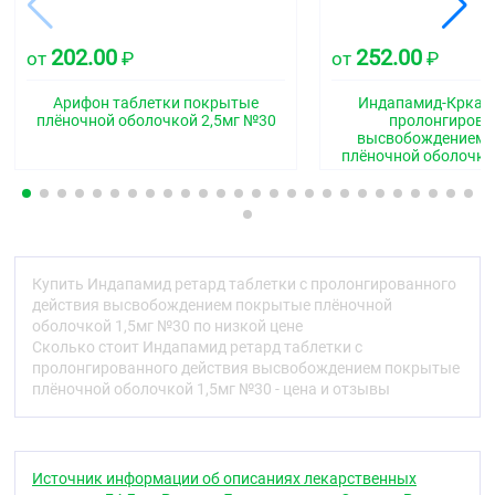
плёночной оболочкой белого или почти белого
цвета. На поперечном разрезе — почти белого
цвета.
202.00
252.00
от
₽
от
₽
Фармакотерапевтическая группа
Арифон таблетки покрытые
Индапамид-Крка т
плёночной оболочкой 2,5мг №30
пролонгиров
Диуретическое средство
высвобождением 
плёночной оболочко
Код АТХ
C03BA11
Фармакологические свойства
Фармакодинамика
Купить Индапамид ретард таблетки с пролонгированного
Индапамид — гипотензивное лекарственное
действия высвобождением покрытые плёночной
средство, относится к производным сульфонамида
оболочкой 1,5мг №30 по низкой цене
с индольным кольцом и по фармакологическим
Сколько стоит Индапамид ретард таблетки с
свойствам близок к тиазидным диуретикам,
пролонгированного действия высвобождением покрытые
которые ингибируют реабсорбцию ионов натрия в
плёночной оболочкой 1,5мг №30 - цена и отзывы
кортикальном сегменте петли нефрона. При этом
увеличивается выделение почками ионов натрия,
хлора и в меньшей степени ионов калия и магния,
что сопровождается увеличением диуреза и
Источник информации об описаниях лекарственных