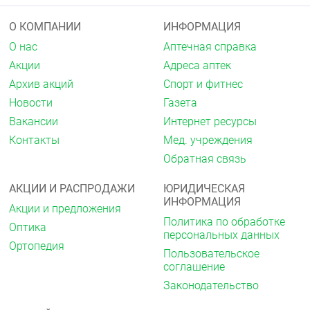
Нечасто: рвота
Редко: тошнота, запор, сухость слизистой
О КОМПАНИИ
ИНФОРМАЦИЯ
оболочки полости рта
О нас
Аптечная справка
Очень редко: панкреатит.
Акции
Адреса аптек
Архив акций
Спорт и фитнес
Нарушения со стороны печени и желчевыводящих
путей
Новости
Газета
Вакансии
Интернет ресурсы
Очень редко: нарушение функции печени
Контакты
Мед. учреждения
Частота неизвестна: возможность развития
Обратная связь
печёночной энцефалопатии в случае печёночной
недостаточности (см. разделы
«Противопоказания» и «Особые указания»),
АКЦИИ И РАСПРОДАЖИ
ЮРИДИЧЕСКАЯ
гепатит.
ИНФОРМАЦИЯ
Акции и предложения
Политика по обработке
Нарушения со стороны почек и мочевыводящих
Оптика
персональных данных
путей
Ортопедия
Пользовательское
Очень редко: почечная недостаточность.
соглашение
Законодательство
Нарушения со стороны органа зрения