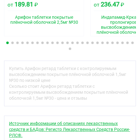
Фармакологические свойства
189.81
236.47
от
₽
от
₽
Фармакодинамика
Арифон таблетки покрытые
Индапамид-Крка т
Индапамид относится к производным
плёночной оболочкой 2,5мг №30
пролонгиров
сульфонамида с индольным кольцом и по
высвобождением 
плёночной оболочко
фармакологическим свойствам близок к
тиазидным диуретикам, которые ингибируют
реабсорбцию ионов натрия в кортикальном
сегменте петли нефрона. При этом увеличивается
выделение почками ионов натрия, хлора и в
меньшей степени ионов калия и магния, что
сопровождается увеличением диуреза и
Купить Арифон ретард таблетки с контролируемым
гипотензивным эффектом.
высвобождением покрытые плёночной оболочкой 1,5мг
№30 по низкой цене
В клинических исследованиях II и III фаз при
Сколько стоит Арифон ретард таблетки с
использовании индапамида в режиме
контролируемым высвобождением покрытые плёночной
монотерапии в дозах, не оказывающих
оболочкой 1,5мг №30 - цена и отзывы
выраженного диуретического эффекта, был
продемонстрирован 24-часовой гипотензивный
эффект.
Источник информации об описаниях лекарственных
Антигипертензивная активность индапамида
средств и БАДов: Регистр Лекарственных Средств России-
связана с улучшением эластических свойств
РЛС®.
крупных артерий, уменьшением артериолярного и