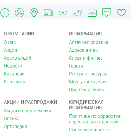
особенно аритмии типа “пируэт” (фактор риска —
гипокалиемия).
Следует определить уровень калия в плазме крови
и, при необходимости, корректировать его до
начала комбинированной терапии индапамидом и
О КОМПАНИИ
ИНФОРМАЦИЯ
указанными выше препаратами. Необходим
контроль клинического состояния пациента,
О нас
Аптечная справка
контроль уровня электролитов плазмы крови,
Акции
Адреса аптек
показателей ЭКГ.
Архив акций
Спорт и фитнес
У пациентов с гипокалиемией необходимо
Новости
Газета
использовать препараты, не вызывающие
Вакансии
Интернет ресурсы
аритмию типа “пируэт ”.
Контакты
Мед. учреждения
-
Нестероидные противовоспалительные
Обратная связь
препараты (при системном назначении), включая
селективные ингибиторы ЦОГ-2, высокие дозы
салицилатов (≥ 3 г/сутки)
:
АКЦИИ И РАСПРОДАЖИ
ЮРИДИЧЕСКАЯ
ИНФОРМАЦИЯ
Акции и предложения
Возможно снижение антигипертензивного эффекта
Политика по обработке
индапамида.
Оптика
персональных данных
Ортопедия
При значительной потере жидкости может
Пользовательское