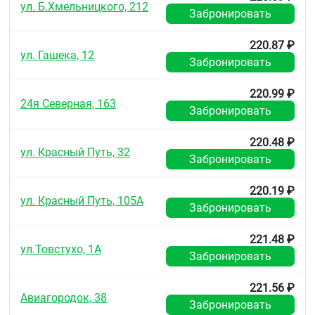
ул. Б.Хмельницкого, 212
Очень редко: тромбоцитопения, лейкопения,
Забронировать
агранулоцитоз, апластическая анемия,
гемолитическая анемия.
220.87 ₽
ул. Гашека, 12
Со стороны центральной нервной системы
Забронировать
Редко: астения, головная боль, парестезии, вертиго
220.99 ₽
24я Северная, 163
Неуточненной частоты: обморок.
Забронировать
Со стороны сердечно-сосудистой системы
220.48 ₽
ул. Красный Путь, 32
Очень редко: аритмия, выраженное снижение АД
Забронировать
Неуточненной частоты: аритмия типа «пируэт»
220.19 ₽
(возможно со смертельным исходом) (см. разделы
ул. Красный Путь, 105А
Забронировать
«Взаимодействие с другими лекарственными
препаратами» и «Особые указания»).
221.48 ₽
Со стороны пищеварительной системы
ул.Товстухо, 1А
Забронировать
Нечасто: рвота
221.56 ₽
Редко: тошнота, запор, сухость слизистой
Авиагородок, 38
Забронировать
оболочки полости рта