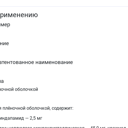
применению
омер
ние
атентованное наименование
ма
ночной оболочкой
я плёночной оболочкой, содержит:
индапамид — 2,5 мг