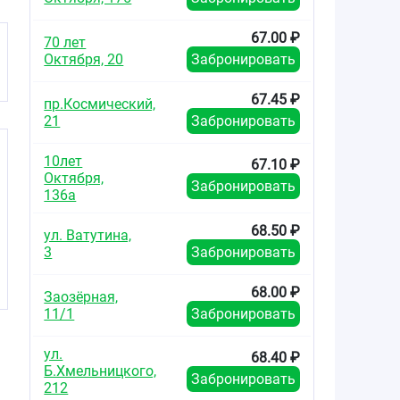
плёно
оболочко
№3
67.00 ₽
70 лет
Октября, 20
Забронировать
67.45 ₽
пр.Космический,
21
Забронировать
10лет
67.10 ₽
Октября,
Забронировать
136а
68.50 ₽
ул. Ватутина,
3
Забронировать
68.00 ₽
Заозёрная,
11/1
Забронировать
ул.
68.40 ₽
Б.Хмельницкого,
Забронировать
212