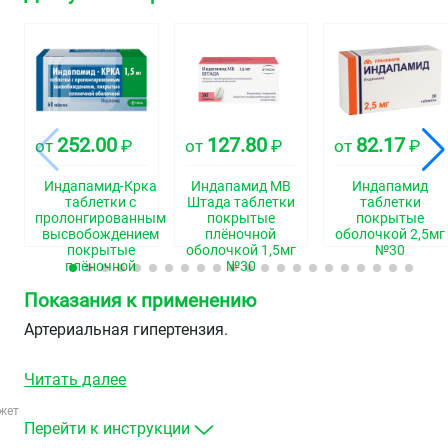
252.00
127.80
82.17
от
₽
от
₽
от
₽
Индапамид-Крка
Индапамид МВ
Индапамид
таблетки с
Штада таблетки
таблетки
пролонгированным
покрытые
покрытые
высвобождением
плёночной
оболочкой 2,5мг
покрытые
оболочкой 1,5мг
№30
плёночной
№30
оболочкой 1,5мг
Показания к применению
№60
Артериальная гипертензия.
Читать далее
жет
Перейти к инструкции