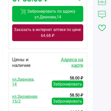
Забронировать по адресу
ул.Дианова,14
Заказать в интернет аптеке по цене:
103.00
98.94
100.88
64.68 ₽
от
₽
от
₽
от
₽
Индапамид
Индапамид
Индапамид рета
таблетки
таблетки 2,5мг
таблетки с
покрытые
№30
пролонгированн
плёночной
действия
Цены и
Адреса на
оболочкой 2,5мг
высвобождени
наличие
карте
№30
покрытые
плёночной
оболочкой 1,5м
58.00 ₽
№30
ул.Дианова,
14
Забронировать
58.50 ₽
ул.Заозерная,
15/2
Забронировать