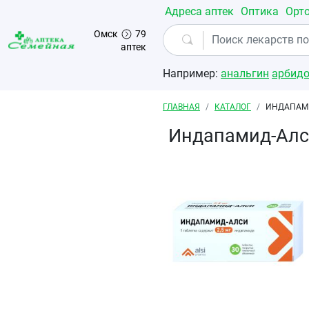
Перейти к основному содержанию
Адреса аптек
Оптика
Орт
Омск
79
аптек
Например:
анальгин
арбид
Строка навигации
ГЛАВНАЯ
КАТАЛОГ
ИНДАПАМИ
Индапамид-Алс