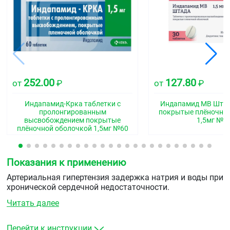
252.00
127.80
от
₽
от
₽
Индапамид-Крка таблетки с
Индапамид МВ Штад
пролонгированным
покрытые плёночно
высвобождением покрытые
1,5мг №3
плёночной оболочкой 1,5мг №60
Показания к применению
Артериальная гипертензия задержка натрия и воды при
хронической сердечной недостаточности.
Читать далее
Перейти к инструкции