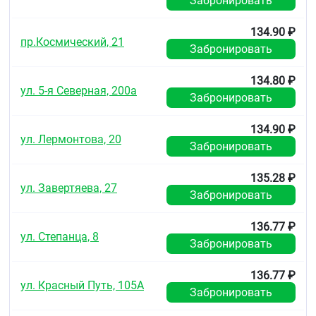
Забронировать
Равновесная концентрация достигается через 7
дней приёма препарата. При повторном приёме
134.90 ₽
пр.Космический, 21
препарата кумуляции индапамида не
Забронировать
наблюдается.
Метаболизм
134.80 ₽
ул. 5-я Северная, 200а
Забронировать
Индапамид выводится в виде неактивных
метаболитов, в основном почками (70 % принятой
134.90 ₽
дозы) и через кишечник (22 %).
ул. Лермонтова, 20
Забронировать
Фармакокинетика у отдельных групп пациентов
135.28 ₽
У пациентов с почечной недостаточностью
ул. Завертяева, 27
фармакокинетика индапамида не изменяется.
Забронировать
Показания
136.77 ₽
ул. Степанца, 8
Артериальная гипертензия у взрослых.
Забронировать
Противопоказания
136.77 ₽
ул. Красный Путь, 105А
Повышенная чувствительность к индапамиду,
Забронировать
другим производным сульфонамида или к
любому из вспомогательных веществ