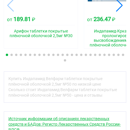
C03BA11
Фармакологические свойства
189.81
236.47
от
₽
от
₽
Фармакодинамика
Механизм действия
Арифон таблетки покрытые
Индапамид-Крка т
плёночной оболочкой 2,5мг №30
пролонгиров
Индапамид ;относится к производным
высвобождением 
плёночной оболочко
сульфонамида с индольным кольцом и по
фармакологическим свойствам близок к
тиазидным диуретикам, которые ингибируют
реабсорбцию ионов натрия в кортикальном
сегменте петли нефрона.
При этом увеличивается выделение почками ионов
Купить Индапамид Велфарм таблетки покрытые
натрия, хлора и в меньшей степени ионов калия и
плёночной оболочкой 2,5мг №50 по низкой цене
магния, что сопровождается увеличением диуреза
Сколько стоит Индапамид Велфарм таблетки покрытые
и гипотензивным эффектом.
плёночной оболочкой 2,5мг №50 - цена и отзывы
Фармакодинамические эффекты
В клинических исследованиях II и ;III ;фаз при
Источник информации об описаниях лекарственных
использовании индапамида в режиме
средств и БАДов: Регистр Лекарственных Средств России-
монотерапии в дозах, не оказывающих
РЛС®.