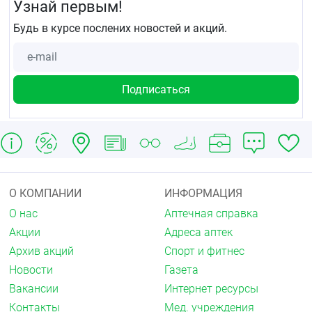
Узнай первым!
Распределение
. Связь с белками плазмы крови —
Будь в курсе послених новостей и акций.
71-79 ;%. Связывается также с эластином гладких
мышц сосудистой стенки. Имеет высокий объём
распределения, проходит через гистогематические
барьеры (в том числе плацентарный), проникает в
грудное молоко.
Метаболизм
. Метаболизируется в печени.
Выведение
. Период полувыведения (T½) — 18 ;ч.
Почками выводится 60–80 ;% в виде метаболитов
(в неизменённом виде выводится около 5 ;%), через
кишечник — 20%.
О КОМПАНИИ
ИНФОРМАЦИЯ
У пациентов с почечной недостаточностью
О нас
Аптечная справка
фармакокинетика не меняется. Не кумулирует.
Акции
Адреса аптек
Показания
Архив акций
Спорт и фитнес
Артериальная гипертензия у взрослых.
Новости
Газета
Противопоказания
Вакансии
Интернет ресурсы
Повышенная чувствительность к
Контакты
Мед. учреждения