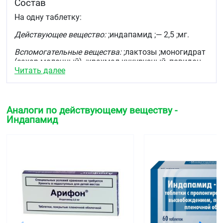
Состав
На одну таблетку:
Действующее вещество:
;индапамид ;— 2,5 ;мг.
Вспомогательные вещества:
;лактозы ;моногидрат
(сахар молочный), ;крахмал кукурузный, повидон
Читать далее
К25, ;магния стеарат, ;целлюлоза
микрокристаллическая, ;
состав оболочки:
;Опадрай 03F180011 белый (гипромеллоза, ;титана
диоксид, макрогол).
Аналоги по действующему веществу -
Описание
Индапамид
Круглые, двояковыпуклые таблетки, покрытые
плёночной оболочкой белого или почти белого
цвета. На поперечном разрезе — ядро белого или
почти белого цвета.
Фармакотерапевтическая группа
Диуретическое средство
Код АТХ