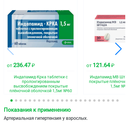
236.47
121.64
от
₽
от
₽
Индапамид-Крка таблетки с
Индапамид МВ Штад
пролонгированным
покрытые плёночно
высвобождением покрытые
1,5мг №3
плёночной оболочкой 1,5мг №60
Показания к применению
Артериальная гипертензия у взрослых.