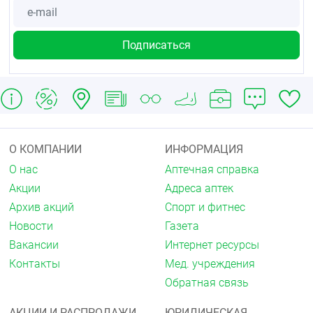
галактозной мальабсорбции (препарат содержит
лактозу).
С осторожностью
При нарушениях функции печени и/или почек,
нарушении водно-электролитного баланса,
гиперпаратиреозе, больным с увеличенным
интервалом QT на ЭКГ или получающим
сочетанную терапию с другими
антиаритмическими средствами, сахарном
диабете в стадии декомпенсации, гиперурикемии
О КОМПАНИИ
ИНФОРМАЦИЯ
(особенно, сопровождающейся подагрой и
О нас
Аптечная справка
уратным нефролитиазом).
Акции
Адреса аптек
Способ применения и дозы
Архив акций
Спорт и фитнес
Таблетки принимают внутрь, не разжёвывая.
Новости
Газета
Суточная доза препарата — 1 таблетка
Вакансии
Интернет ресурсы
Индапамида 1 раз в день (утром), запивая
Контакты
Мед. учреждения
достаточным количеством жидкости.
Обратная связь
Побочное действие
АКЦИИ И РАСПРОДАЖИ
ЮРИДИЧЕСКАЯ