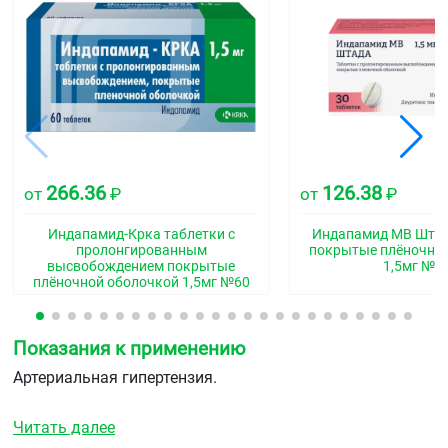
266.36
126.38
от
₽
от
₽
Индапамид-Крка таблетки с
Индапамид МВ Штад
пролонгированным
покрытые плёночно
высвобождением покрытые
1,5мг №3
плёночной оболочкой 1,5мг №60
Показания к применению
Артериальная гипертензия.
Читать далее