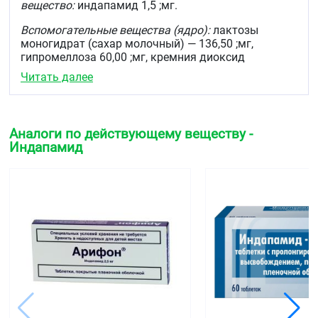
вещество:
индапамид 1,5 ;мг.
Вспомогательные вещества (ядро):
лактозы
моногидрат (сахар молочный) — 136,50 ;мг,
гипромеллоза 60,00 ;мг, кремния диоксид
коллоидный — 1,00 ;мг, магния стеарат — 1,00 ;мг.
Читать далее
Вспомогательные вещества (оболочка):
гипромеллоза — 3,24 ;мг, титана диоксид — 1,60 ;мг,
макрогол-4000 — 1,16 ;мг.
Аналоги по действующему веществу -
Индапамид
Описание
Таблетки двояковыпуклой формы, покрытые
плёночной оболочкой белого или почти белого
цвета, на изломе белого или почти белого цвета.
Фармакотерапевтическая группа
Диуретическое средство
Код АТХ
C03BA11
Фармакологические свойства
Фармакодинамика