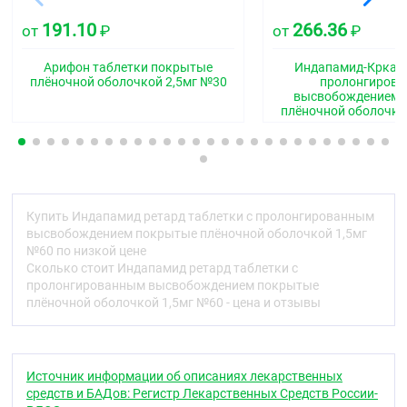
Гипотензивное средство (диуретик,
191.10
266.36
от
₽
от
₽
вазодилататор). По фармакологическим
свойствам близок к тиазидным диуретикам
Арифон таблетки покрытые
Индапамид-Крка т
(нарушение реабсорбции ионов натрия в
плёночной оболочкой 2,5мг №30
пролонгиров
кортикальном сегменте петли Генле). Увеличивает
высвобождением 
выделение с мочой ионов натрия, хлора и, в
плёночной оболочко
меньшей степени, ионов калия и магния. Обладая
способностью селективно блокировать
«медленные» кальциевые каналы, повышает
эластичность стенок артерий и сникает общее
периферическое сосудистое сопротивление.
Способствует уменьшению гипертрофии левого
Купить Индапамид ретард таблетки с пролонгированным
желудочка сердца. Не влияет на содержание
высвобождением покрытые плёночной оболочкой 1,5мг
липидов в плазме крови (триглицеридов,
№60 по низкой цене
липопротеинов низкой плотности, липопротеинов
Сколько стоит Индапамид ретард таблетки с
высокой плотности); не влияет на углеводный
пролонгированным высвобождением покрытые
обмен (в том числе у больных с сахарным
плёночной оболочкой 1,5мг №60 - цена и отзывы
диабетом). Снижает чувствительность сосудистой
стенки к норадреналину и ангиотензину ;II,
стимулирует синтез простагландина Е2, снижает
продукцию свободных и стабильных кислородных
Источник информации об описаниях лекарственных
радикалов.
средств и БАДов: Регистр Лекарственных Средств России-