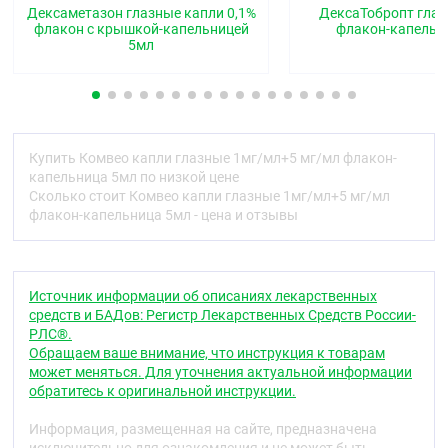
Дексаметазон глазные капли 0,1%
ДексаТобропт глаз
Фармакологические свойства
флакон с крышкой-капельницей
флакон-капельн
5мл
Фармакодинамика
Левофлоксацин
Механизм действия
Левофлоксацин активный L-изомер офлоксацина,
Купить Комвео капли глазные 1мг/мл+5 мг/мл флакон-
является антибактериальным препаратом класса
капельница 5мл по низкой цене
фторхинолонов, который блокирует
Сколько стоит Комвео капли глазные 1мг/мл+5 мг/мл
бактериальный тип топоизомеразы II — ДНК-гиразу
флакон-капельница 5мл - цена и отзывы
и топоизомеразу Ⅳ. Левофлоксацин
преимущественно действует на ДНК-гиразу у
грамотрицательных и топоизомеразу IV у
грамположительных микроорганизмов. Спектр
Источник информации об описаниях лекарственных
действия в отношении возбудителей инфекций
средств и БАДов: Регистр Лекарственных Средств России-
глаз включает аэробные грамположительные
РЛС®.
микроорганизмы (например, S.
aureus
MSSA,
S.
Обращаем ваше внимание, что инструкция к товарам
pyogenes, S. pneumoniae,
группу
Streptococcus
может меняться. Для уточнения актуальной информации
viridans),
аэробные грамотрицательные
обратитесь к оригинальной инструкции.
микроорганизмы (например,
Е. coli, Н. influenzae, М.
catarrhalis, Р. aeruginosa
местные штаммы) и другие
Информация, размещенная на сайте, предназначена
микроорганизмы (например,
Chlamydia