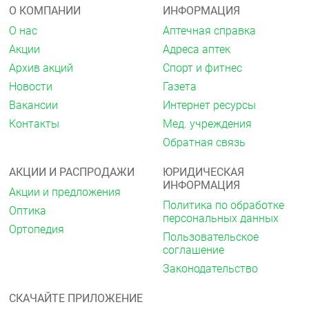
применение дексаметазона также вызывало
О КОМПАНИИ
ИНФОРМАЦИЯ
аномалии развития плода у кроликов. Нельзя
исключить возможные системные эффекты ГКС и
О нас
Аптечная справка
при местном применении в виде инстилляций в
Акции
Адреса аптек
офтальмологии. Таким образом, применение
препарата во время беременности
Архив акций
Спорт и фитнес
противопоказано.
Новости
Газета
Период грудного вскармливания
Вакансии
Интернет ресурсы
Контакты
Мед. учреждения
Системные кортикостероиды и левофлоксацин
поступают в грудное молоко. Нет данных, что
Обратная связь
количество дексаметазона, поступающее в
грудное молоко человека, способно оказывать
АКЦИИ И РАСПРОДАЖИ
ЮРИДИЧЕСКАЯ
клиническое воздействие на грудного ребёнка.
ИНФОРМАЦИЯ
Тем не менее риск для грудного ребёнка не может
Акции и предложения
быть полностью исключён. Решение о
Политика по обработке
Оптика
прекращении грудного вскармливания или о
персональных данных
Ортопедия
приостановке или прекращении терапии
Пользовательское
препаратом следует принимать, учитывая пользу
соглашение
терапии для матери и пользу грудного
Законодательство
вскармливания для ребёнка.
Фертильность
СКАЧАЙТЕ ПРИЛОЖЕНИЕ