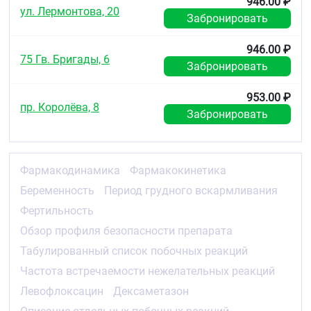
946.00 ₽
другим хинолонам
ул. Лермонтова, 20
Забронировать
поверхностные формы кератитов, вызванных
Herpes simplex
, в частности древовидный
946.00 ₽
кератит
75 Гв. Бригады, 6
ветряная оспа и другие вирусные заболевания
Забронировать
роговицы и конъюнктивы
вакциния
953.00 ₽
микобактериальные инфекции глаз (в том
пр. Королёва, 8
Забронировать
числе туберкулёз)
острые гнойные заболевания органа зрения
без сопутствующей противомикробной
терапии
Фармакодинамика
Фармакокинетика
грибковые заболевания глаз или ранее не
леченные паразитарные глазные инфекции
Беременность
Период грудного вскармливания
нарушение целостности эпителия роговицы, в
Фертильность
том числе после удаления инородного тела
беременность и период грудного
Обзор профиля безопасности препарата
вскармливания
возраст до 18 лет (безопасность и
Табулированный список побочных реакций
эффективность применения препарата у детей
Частота встречаемости нежелательных реакций
не изучались)
Левофлоксацин
Дексаметазон
Применение при беременности и в период