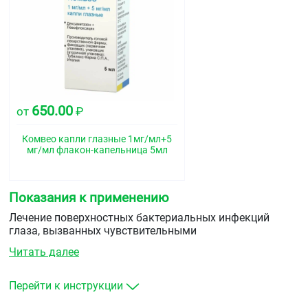
650.00
от
₽
Комвео капли глазные 1мг/мл+5
мг/мл флакон-капельница 5мл
Показания к применению
Лечение поверхностных бактериальных инфекций
глаза, вызванных чувствительными
к левофлоксацину микроорганизмами.
Читать далее
Профилактика и лечение воспалительных явлений в
послеоперационном периоде экстракции катаракты.
Перейти к инструкции