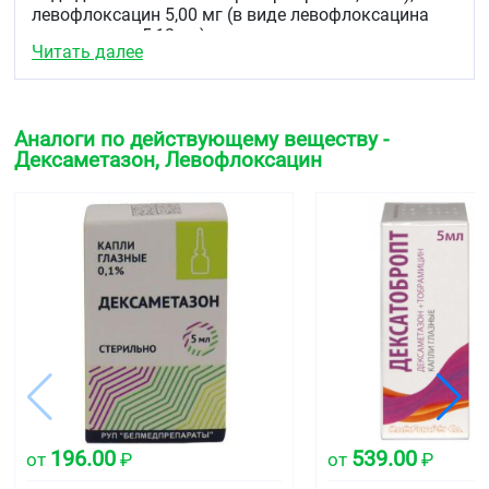
левофлоксацин 5,00 мг (в виде левофлоксацина
гемигидрата 5,12 мг).
Читать далее
Вспомогательные вещества:
бензалкония хлорид
(50 % раствор) 0,10 мг, натрия дигидрофосфата
моногидрат 1,47 мг, натрия гидрофосфата
додекагидрат 10,00 мг, натрия цитрат 21,00 мг,
Аналоги по действующему веществу -
натрия гидроксид 1 Н и/или хлористоводородная
Дексаметазон, Левофлоксацин
кислота q.s. для доведения pH до 7,2 ± 0,2, вода
для инъекций до 1 мл.
Описание
Прозрачный раствор зеленовато-жёлтого цвета.
Фармакотерапевтическая группа
Комбинированное противовоспалительное и
противомикробное средство для местного
применения (глюкокортикостероид +
противомикробное средство-фторхинолон)
Код АТХ
196.00
539.00
от
₽
от
₽
S01CA01