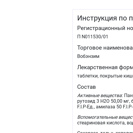
Инструкция по 
Регистрационный н
П N011530/01
Торговое наименова
Вобэнзим
Лекарственная фор
таблетки, покрытые ки
Состав
Активные вещества
: Пан
рутозид 3 Н2O 50,00 мг, б
F.I.P-Ед., амилаза 50 F.I.
Вспомогательные вещес
стеариновая кислота, в