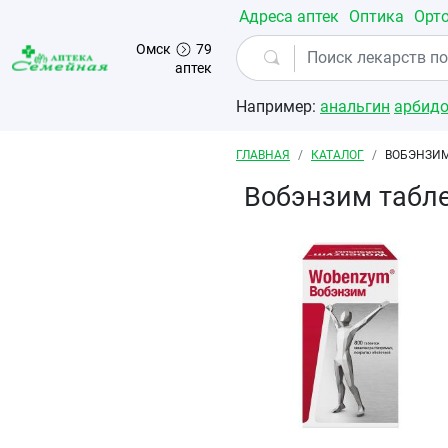
Перейти к основному содержанию
Адреса аптек
Оптика
Орт
Омск
79
аптек
Например:
анальгин
арбид
Строка навигации
ГЛАВНАЯ
КАТАЛОГ
ВОБЭНЗИМ
Вобэнзим табл