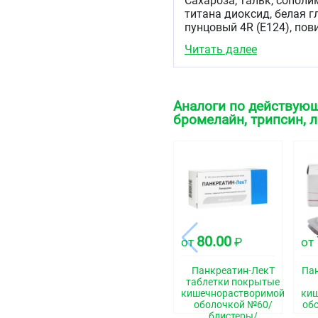
Сахароза, тальк, сопол
титана диоксид, белая г
пунцовый 4R (Е124), пов
отбеленный, воск карнау
Читать далее
Описание
Круглые двояковыпуклые
запахом, окрашенные в 
Аналоги по действующ
интенсивности окраски 
бромелайн, трипсин, 
цвета.
Фармакотерапевтиче
Иммуномодулирующее с
Код АТХ
L03AX
80.00
от
₽
от
Фармакологические 
Фармакодинамика
Панкреатин-ЛекТ
Пан
таблетки покрытые
ВОБЭНЗИМ представляет
кишечнорастворимой
ки
растительного и животн
оболочкой №60/
об
блистеры/