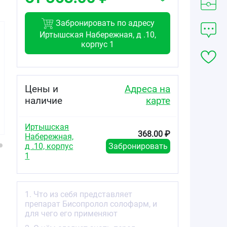
Забронировать по адресу
Иртышская Набережная, д .10,
корпус 1
143.30
147.80
293.00
от
₽
от
₽
от
₽
Цены и
Адреса на
наличие
карте
Бисопролол
Бисопролол
Бисопролол
таблетки
таблетки
таблетки
покрытые
покрытые
покрытые
Иртышская
плёночной
плёночной
плёночной
368.00 ₽
Набережная,
оболочкой 5мг
оболочкой 5мг
оболочкой 10мг
№50
№60
№60
д .10, корпус
Забронировать
1
1. Что из себя представляет
препарат Бисопролол солофарм, и
для чего его применяют