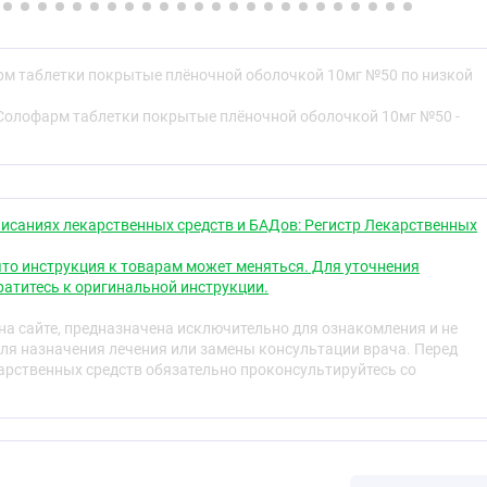
адыша
вляет препарат Бисопролол солофарм, и для чего его
м таблетки покрытые плёночной оболочкой 10мг №50 по низкой
ь перед приёмом препарата Бисопролол солофарм.
Солофарм таблетки покрытые плёночной оболочкой 10мг №50 -
сопролол солофарм.
ельные реакции.
 Бисопролол солофарм.
и и прочие сведения.
исаниях лекарственных средств и БАДов: Регистр Лекарственных
едставляет препарат Бисопролол солофарм, и
еняют
то инструкция к товарам может меняться. Для уточнения
атитесь к оригинальной инструкции.
олофарм содержит действующее вещество бисопролол,
уппе препаратов, называемых бета-адреноблокаторами.
а сайте, предназначена исключительно для ознакомления и не
предотвращают чрезмерную нагрузку на сердце. В
ля назначения лечения или замены консультации врача. Перед
твия бисопролол делает процесс перекачивания крови
рственных средств обязательно проконсультируйтесь со
собствует снижению артериального давления и
ьного ритма сердечных сокращений.
ю