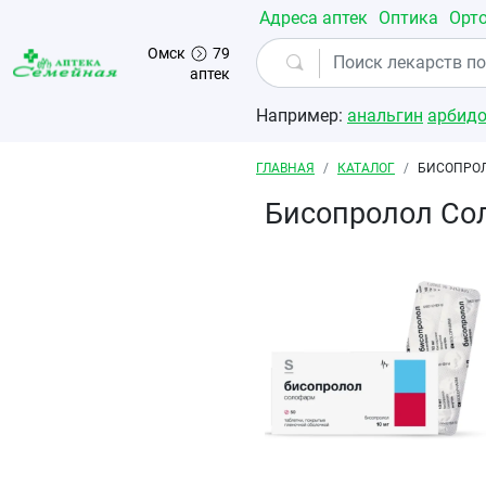
Перейти к основному содержанию
Адреса аптек
Оптика
Орт
Омск
79
аптек
Например:
анальгин
арбид
Строка навигации
ГЛАВНАЯ
КАТАЛОГ
БИСОПРОЛ
Бисопролол Со