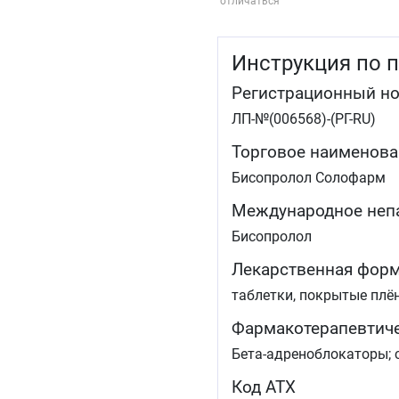
отличаться
Инструкция по 
Регистрационный н
ЛП-№(006568)-(РГ-RU)
Торговое наименова
Бисопролол Солофарм
Международное неп
Бисопролол
Лекарственная фор
таблетки, покрытые плё
Фармакотерапевтиче
Бета-адреноблокаторы; 
Код АТХ