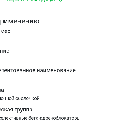
хронической сердечной недостаточности.
применению
омер
ние
атентованное наименование
ма
ночной оболочкой
ская группа
селективные бета-адреноблокаторы