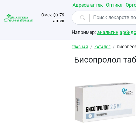
Перейти к основному содержанию
Адреса аптек
Оптика
Орт
Омск
79
аптек
Например:
анальгин
арбид
Строка навигации
ГЛАВНАЯ
КАТАЛОГ
БИСОПРОЛ
Бисопролол таб