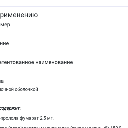
применению
омер
ние
атентованное наименование
ма
ночной оболочкой
 содержит
:
пролола фумарат 2,5 мг.