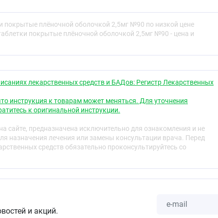
ва (оболочка):
гипромеллоза 3,3 мг, макрогол 4000 0,9
г.
и покрытые плёночной оболочкой 2,5мг №90 по низкой цене
таблетки покрытые плёночной оболочкой 2,5мг №90 - цена и
ие, двояковыпуклой формы, покрытые плёночной
чти белого цвета. На изломе видны два слоя — ядро
 цвета и пленочная оболочка. Таблетки дозировкой 2,5 мг
ы.
исаниях лекарственных средств и БАДов: Регистр Лекарственных
ская группа
то инструкция к товарам может меняться. Для уточнения
селективный
атитесь к оригинальной инструкции.
а сайте, предназначена исключительно для ознакомления и не
ля назначения лечения или замены консультации врача. Перед
рственных средств обязательно проконсультируйтесь со
свойства
ый β
-адреноблокатор, без собственной
1
ктивности, не обладает мембраностабилизирующим
угих β
-адреноблокаторов, механизм действия при
овостей и акций.
1