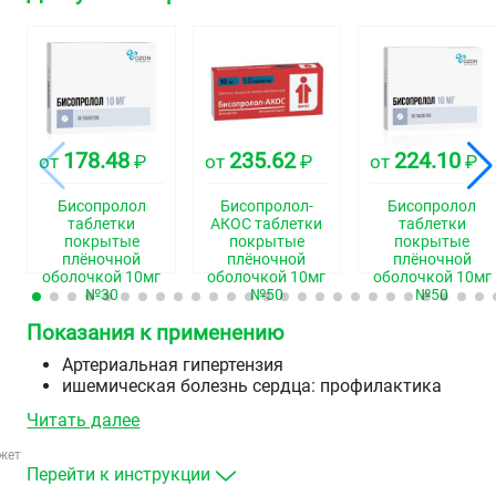
178.48
235.62
224.10
от
₽
от
₽
от
₽
Бисопролол
Бисопролол-
Бисопролол
таблетки
АКОС таблетки
таблетки
покрытые
покрытые
покрытые
плёночной
плёночной
плёночной
оболочкой 10мг
оболочкой 10мг
оболочкой 10мг
№30
№50
№50
Показания к применению
Артериальная гипертензия
ишемическая болезнь сердца: профилактика
приступов стенокардии
Читать далее
хроническая сердечная недостаточность.
жет
Перейти к инструкции