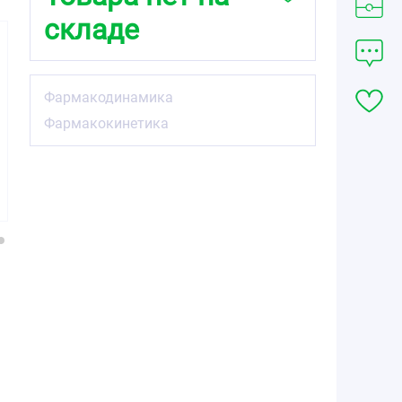
складе
Фармакодинамика
Фармакокинетика
139.68
143.37
278.35
от
₽
от
₽
от
₽
Бисопролол
Бисопролол
Бисопролол
таблетки
таблетки
таблетки
покрытые
покрытые
покрытые
плёночной
плёночной
плёночной
оболочкой 5мг
оболочкой 5мг
оболочкой 10мг
№50
№60
№60