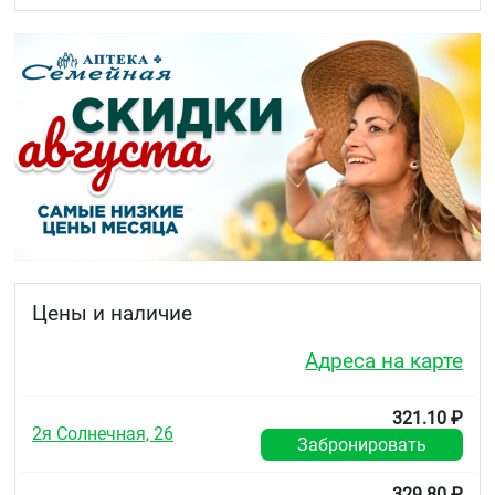
стимулированное катехоламинами образование
циклического аденозинмонофосфата (цАМФ) из
аденозинтрифосфата (АТФ), снижает
внутриклеточный ток ионов
кальция
, оказывает
отрицательное хроно-, дромо-, батмо- и инотропное
действие, угнетает проводимость и возбудимость.
При превышении терапевтической дозы оказывает
бета2-адреноблокирующее действие. Общее
периферическое сосудистое сопротивление в
начале применения препарата, в первые 24 ч,
увеличивается (в результате реципрокного
возрастания активности альфа-адренорецепторов
и устранения стимуляции бета2-
адренорецепторов), которое через 1-3 суток
Цены и наличие
возвращается к исходному, а при длительном
назначении — снижается.
Адреса на карте
Гипотензивный эффект
связан с уменьшением
минутного объёма крови, симпатической
321.10 ₽
стимуляции периферических сосудов, снижением
2я Солнечная, 26
Забронировать
активности ренин-ангиотензиновой системы (имеет
большее значение для больных с исходной
гиперсекрецией ренина), восстановлением
329.80 ₽