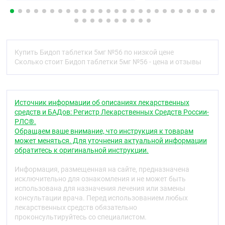
коричневатыми вкраплениями, с маркировкой В1
по центру над риской и цифрой 10 ниже риски.
Фармакотерапевтическая группа
Бета1-адреноблокатор селективный
Купить Бидоп таблетки 5мг №56 по низкой цене
Сколько стоит Бидоп таблетки 5мг №56 - цена и отзывы
Код АТХ
C07AB07
Фармакологические свойства
Источник информации об описаниях лекарственных
средств и БАДов: Регистр Лекарственных Средств России-
Фармакодинамика
РЛС®.
Обращаем ваше внимание, что инструкция к товарам
Селективный бета1-адреноблокатор без
может меняться. Для уточнения актуальной информации
собственной симпатомиметической активности, не
обратитесь к оригинальной инструкции.
обладает мембраностабилизирующим действием.
Снижает активность ренина плазмы крови,
Информация, размещенная на сайте, предназначена
уменьшает потребность миокарда в кислороде,
исключительно для ознакомления и не может быть
урежает частоту сердечных сокращений (ЧСС) (в
использована для назначения лечения или замены
покое и при нагрузке). Оказывает гипотензивное,
консультации врача. Перед использованием любых
антиангинальное и антиаритмическое действие.
лекарственных средств обязательно
Блокируя в невысоких дозах бета1-
проконсультируйтесь со специалистом.
адренорецепторы сердца, уменьшает