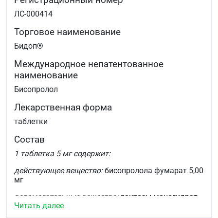
ЛС-000414
Торговое наименование
Бидоп®
Международное непатентованное
наименование
Бисопролол
Лекарственная форма
таблетки
Состав
1 таблетка 5 мг содержит:
действующее вещество:
бисопролола фумарат 5,00
мг
вспомогательные вещества:
лактозы моногидрат
Читать далее
135,20 мг, целлюлоза микрокристаллическая 32,00
мг, магния стеарат 0.70 мг, кросповидон 6,00 мг,