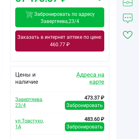
Забронировать по адресу
Завертяева,23/4
Заказать в интернет аптеке по цене:
473.37
123.58
223.20
460.77 ₽
от
₽
от
₽
от
₽
Бидоп таблетки
Бидоп Кор
Бидоп Кор
10мг №56
таблетки 2,5мг
таблетки 2,5мг
№28
№56
Цены и
Адреса на
наличие
карте
473.37 ₽
Завертяева,
23/4
Забронировать
483.60 ₽
ул.Товстухо,
1А
Забронировать