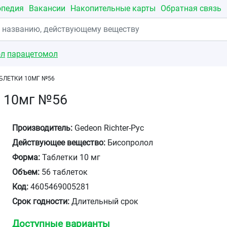
опедия
Вакансии
Накопительные карты
Обратная связь
ол
парацетомол
БЛЕТКИ 10МГ №56
и 10мг №56
Производитель:
Gedeon Richter-Рус
Действующее вещество:
Бисопролол
Форма:
Таблетки 10 мг
Объем:
56 таблеток
Код:
4605469005281
Срок годности:
Длительный срок
Доступные варианты