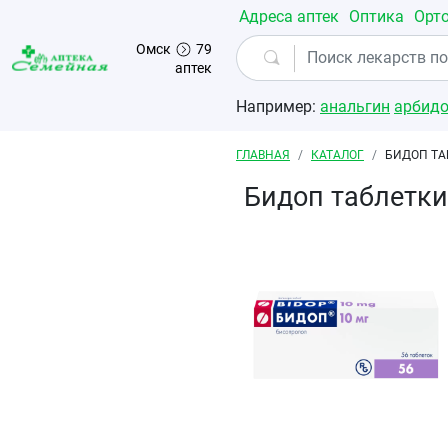
Перейти к основному содержанию
Адреса аптек
Оптика
Орт
Омск
79
аптек
Например:
анальгин
арбид
Строка навигации
ГЛАВНАЯ
КАТАЛОГ
БИДОП ТА
Бидоп таблетк