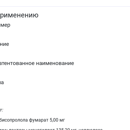
применению
омер
ние
атентованное наименование
ма
т:
бисопролола фумарат 5,00 мг