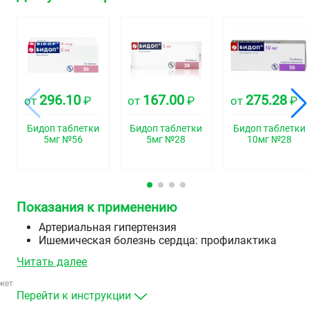
296.10
167.00
275.28
от
₽
от
₽
от
₽
Бидоп таблетки
Бидоп таблетки
Бидоп таблетки
5мг №56
5мг №28
10мг №28
Показания к применению
Артериальная гипертензия
Ишемическая болезнь сердца: профилактика
приступов стабильной стенокардии.
Читать далее
жет
Перейти к инструкции