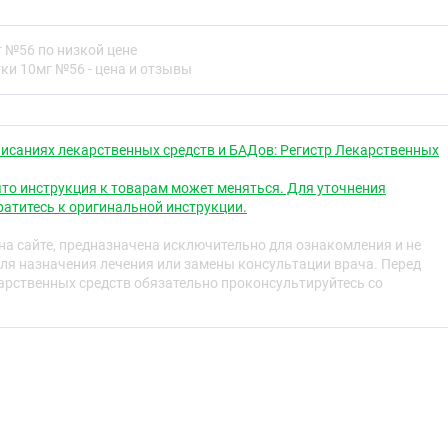
селективный
 №56 по низкой цене
ки 10мг №56 - цена и отзывы
свойства
исаниях лекарственных средств и БАДов: Регистр Лекарственных
еноблокатор без собственной симпатомиметической
то инструкция к товарам может меняться. Для уточнения
ет мембраностабилизирующим действием. Снижает
атитесь к оригинальной инструкции.
мы крови, уменьшает потребность миокарда в кислороде,
ых сокращений (ЧСС) (в покое и при нагрузке).
а сайте, предназначена исключительно для ознакомления и не
е, антиангинальное и антиаритмическое действие.
ля назначения лечения или замены консультации врача. Перед
озах бета1-адренорецепторы сердца, уменьшает
рственных средств обязательно проконсультируйтесь со
оламинами образование циклического
цАМФ) из аденозинтрифосфата (АТФ), снижает
онов
кальция
, оказывает отрицательное хроно-, дромо-,
ствие, угнетает проводимость и возбудимость.
втической дозы оказывает бета2-адреноблокирующее
рическое сосудистое сопротивление в начале применения
ч, увеличивается (в результате реципрокного возрастания
орецепторов и устранения стимуляции бета2-