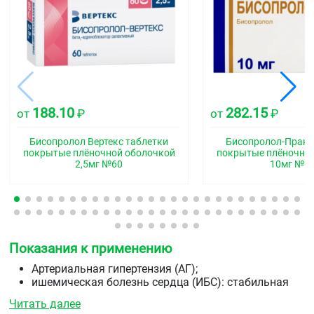
188.10
282.15
от
₽
от
₽
Бисопролол Вертекс таблетки
Бисопролол-Прана
покрытые плёночной оболочкой
покрытые плёночно
2,5мг №60
10мг №6
Показания к применению
Артериальная гипертензия (АГ);
ишемическая болезнь сердца (ИБС): стабильная
стенокардия;
Читать далее
хроническая сердечная недостаточность (ХСН).