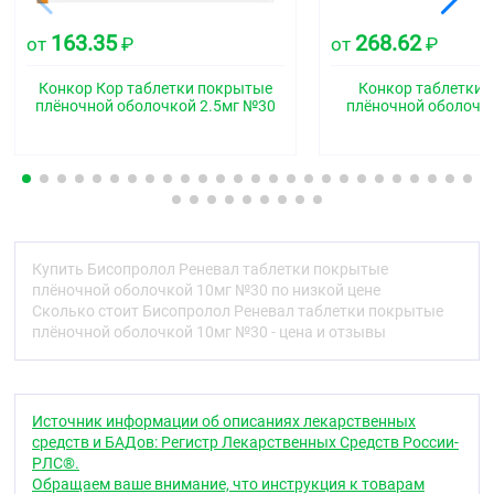
разрезе ядро белого или почти белого цвета.
163.35
268.62
от
₽
от
₽
Фармакотерапевтическая группа
Бета1-адреноблокатор селективный
Конкор Кор таблетки покрытые
Конкор таблетки
плёночной оболочкой 2.5мг №30
плёночной оболочк
Код АТХ
C07AB07
Фармакологические свойства
Фармакодинамика
Селективный бета1-адреноблокатор, без
Купить Бисопролол Реневал таблетки покрытые
собственной симпатомиметической активности, не
плёночной оболочкой 10мг №30 по низкой цене
обладает мембраностабилизирующим действием.
Сколько стоит Бисопролол Реневал таблетки покрытые
Он обладает лишь незначительным сродством к
плёночной оболочкой 10мг №30 - цена и отзывы
бета2-адренорецепторам гладкой мускулатуры
бронхов и сосудов, а также к бета2-
адренорецепторам, участвующим в регуляции
метаболизма. Следовательно, бисопролол в целом
Источник информации об описаниях лекарственных
не влияет на сопротивление дыхательных путей и
средств и БАДов: Регистр Лекарственных Средств России-
метаболические процессы, в которые вовлечены
РЛС®.
бета2-адренорецепторы.
Обращаем ваше внимание, что инструкция к товарам