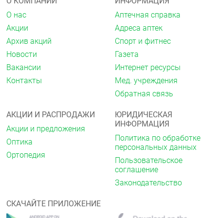
О КОМПАНИИ
ИНФОРМАЦИЯ
незначительную роль.
О нас
Аптечная справка
Выведение
Акции
Адреса аптек
Клиренс ;бисопролола ;определяется равновесием
Архив акций
Спорт и фитнес
между выведением его через почки в
Новости
Газета
неизменённом виде (около 50 ;%) и окислением в
печени (около 50 ;%) до метаболитов, которые
Вакансии
Интернет ресурсы
затем также выводятся почками. Общий клиренс
Контакты
Мед. учреждения
составляет 15 ;л/ч. Период полувыведения (T½)
составляет 10–12 ;ч.
Обратная связь
Отсутствуют данные о фармакокинетике
АКЦИИ И РАСПРОДАЖИ
ЮРИДИЧЕСКАЯ
;бисопролола ;у пациентов с ХСН и одновременным
ИНФОРМАЦИЯ
нарушением функции печени или почек.
Акции и предложения
Политика по обработке
Оптика
Показания
персональных данных
Ортопедия
Артериальная гипертензия (АГ);
Пользовательское
ишемическая болезнь сердца (ИБС):
соглашение
стабильная стенокардия;
Законодательство
хроническая сердечная недостаточность
(ХСН).
СКАЧАЙТЕ ПРИЛОЖЕНИЕ
Противопоказания