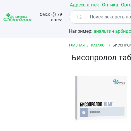
Перейти к основному содержанию
Адреса аптек
Оптика
Орт
Омск
79
аптек
Например:
анальгин
арбид
Строка навигации
ГЛАВНАЯ
КАТАЛОГ
БИСОПРОЛ
Бисопролол та