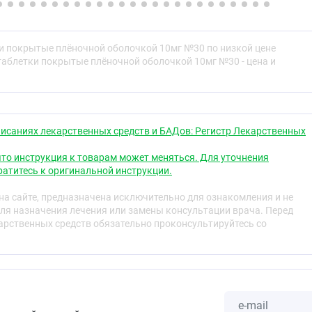
2,5 мг, повидон (поливинилпирролидон) 7,0 мг.
ва (оболочка):
гипромеллоза 3,3 мг, макрогол 4000 0,9
г.
и покрытые плёночной оболочкой 10мг №30 по низкой цене
таблетки покрытые плёночной оболочкой 10мг №30 - цена и
ие, двояковыпуклой формы, покрытые плёночной
чти белого цвета. На изломе видны два слоя — ядро
 цвета и пленочная оболочка. Таблетки дозировкой 2,5 мг
ы.
исаниях лекарственных средств и БАДов: Регистр Лекарственных
ская группа
то инструкция к товарам может меняться. Для уточнения
селективный
атитесь к оригинальной инструкции.
а сайте, предназначена исключительно для ознакомления и не
ля назначения лечения или замены консультации врача. Перед
рственных средств обязательно проконсультируйтесь со
свойства
ый β
-адреноблокатор, без собственной
1
ктивности, не обладает мембраностабилизирующим