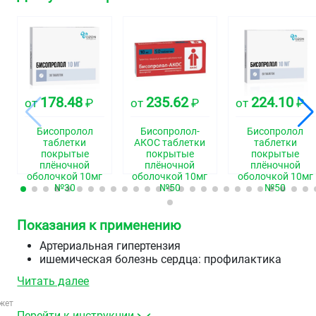
178.48
235.62
224.10
от
₽
от
₽
от
₽
Бисопролол
Бисопролол-
Бисопролол
таблетки
АКОС таблетки
таблетки
покрытые
покрытые
покрытые
плёночной
плёночной
плёночной
оболочкой 10мг
оболочкой 10мг
оболочкой 10мг
№30
№50
№50
Показания к применению
Артериальная гипертензия
ишемическая болезнь сердца: профилактика
приступов стенокардии
Читать далее
хроническая сердечная недостаточность.
жет
Перейти к инструкции