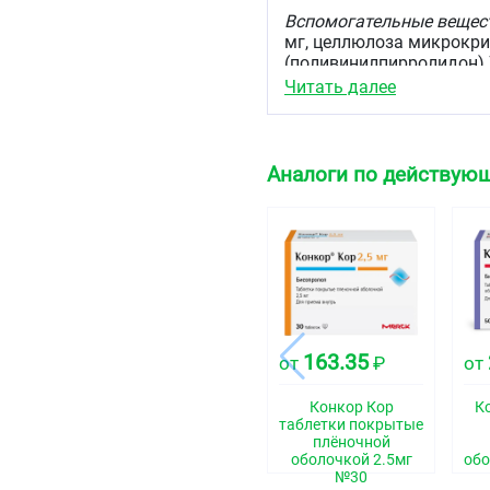
Вспомогательные вещест
мг, целлюлоза микрокрис
(поливинилпирролидон) 7
Читать далее
Вспомогательные вещест
мг, титана диоксид 1,8 м
Каждая таблетка 5,0 мг
Аналоги по действующ
Активное вещество:
бисо
Вспомогательные вещест
мг, целлюлоза микрокрис
прежелатинизированный 
Вспомогательные вещест
мг, титана диоксид 0,9 м
163.35
от
₽
от
Каждая таблетка 10,0 мг
Конкор Кор
К
Активное вещество:
бисо
таблетки покрытые
плёночной
Вспомогательные вещест
оболочкой 2.5мг
обо
мг, целлюлоза микрокрис
№30