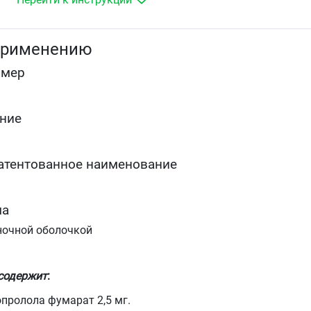
применению
омер
ние
атентованное наименование
ма
ночной оболочкой
 содержит
:
пролола фумарат 2,5 мг.