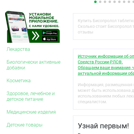
прежелатинизированный 
Вспомогательные вещест
мг, титана диоксид 1,8 м
Купить Бисопролол таблетк
Сколько стоит Бисопролол 
Описание
отзывы
Таблетки цилиндрическ
оболочкой белого или по
белого или почти белого
Лекарства
с риской с одной сторон
Источник информации об оп
Биологически активные
Средств России-РЛС®.
Фармакотерапевтиче
добавки
Обращаем ваше внимание, ч
Бета1-адреноблокатор 
актуальной информации обр
Косметика
Код АТХ
Информация, размещенная н
может быть использована д
C07AB07
Здоровое, лечебное и
использованием любых лека
детское питание
специалистом.
Фармакологические 
Медицинские изделия
Фармакодинамика
Бисопролол — селективн
Узнай первым!
Детские товары
симпатомиметической а