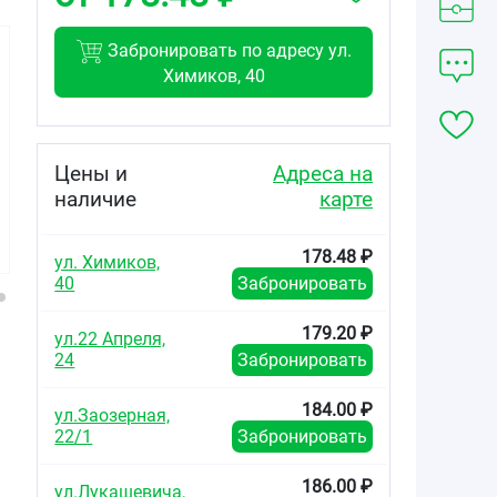
Забронировать по адресу ул.
Химиков, 40
139.68
147.80
278.35
от
₽
от
₽
от
₽
Цены и
Адреса на
наличие
карте
Бисопролол
Бисопролол
Бисопролол
таблетки
таблетки
таблетки
покрытые
покрытые
покрытые
178.48 ₽
плёночной
плёночной
плёночной
ул. Химиков,
оболочкой 5мг
оболочкой 5мг
оболочкой 10мг
40
Забронировать
№50
№60
№60
179.20 ₽
ул.22 Апреля,
24
Забронировать
184.00 ₽
ул.Заозерная,
22/1
Забронировать
186.00 ₽
ул.Лукашевича,