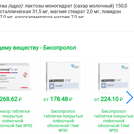
ва (ядро):
лактозы моногидрат (сахар молочный) 150,0
таллическая 31,5 мг, магния стеарат 2,0 мг, повидон
,0 мг, кроскармеллоза натрия 7,0 мг.
ва (оболочка):
гипромеллоза 3,3 мг, макрогол 4000 0,9
г.
 содержит
:
ему веществу - Бисопролол
пролола фумарат 5,0 мг.
ва (ядро):
лактозы моногидрат (сахар молочный) 71,5
таллическая 18,0 мг, магния стеарат 0,75 мг, крахмал
1,25 мг, повидон (поливинилпирролидон) 3,5 мг.
ва (оболочка):
гипромеллоза 1,65 мг, макрогол 4000 0,45
г.
268.62
178.48
224.10
₽
от
₽
от
₽
 содержит:
онкор таблетки
Бисопролол
Бисопролол
пролола фумарат 10,0.
покрытые
таблетки покрытые
таблетки покрытые
плёночной
плёночной
плёночной
ва (ядро):
лактозы моногидрат (сахар молочный) 143,0
лочкой 5мг №50
оболочкой 10мг
оболочкой 10мг
таллическая 36,0 мг, магния стеарат 1,5 мг, крахмал
№30
№50