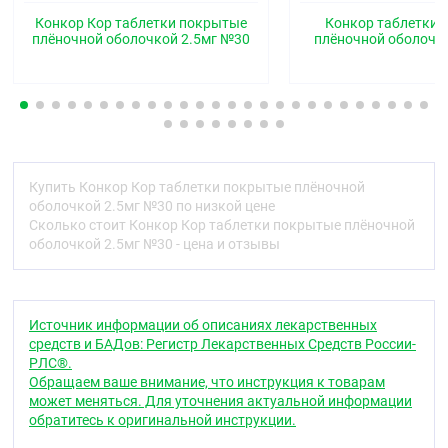
Код АТХ
Конкор Кор таблетки покрытые
Конкор таблетки
C07AB07
плёночной оболочкой 2.5мг №30
плёночной оболочк
Фармакологические свойства
Фармакодинамика
Селективный бета
-адреноблокатор, без
1
собственной симпатомиметической активности, не
обладает мембраностабилизирующим действием.
Он обладает лишь незначительным сродством к
Купить Конкор Кор таблетки покрытые плёночной
бета
-адренорецепторам гладкой мускулатуры
оболочкой 2.5мг №30 по низкой цене
2
бронхов и сосудов, а также к бета
-
Сколько стоит Конкор Кор таблетки покрытые плёночной
2
адренорецепторам, участвующим в регуляции
оболочкой 2.5мг №30 - цена и отзывы
метаболизма. Следовательно, бисопролол в целом
не влияет на сопротивление дыхательных путей и
метаболические процессы, в которые вовлечены
бета
-адренорецецепторы. Избирательное
2
Источник информации об описаниях лекарственных
действие препарата на бета
-адренорецепторы
1
средств и БАДов: Регистр Лекарственных Средств России-
сохраняется и за пределами терапевтического
РЛС®.
диапазона.
Обращаем ваше внимание, что инструкция к товарам
может меняться. Для уточнения актуальной информации
При однократном применении у пациентов с
обратитесь к оригинальной инструкции.
ишемической болезнью сердца (ИБС) без