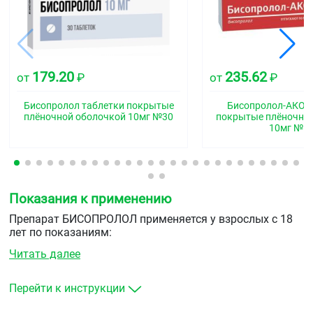
179.20
235.62
от
₽
от
₽
Бисопролол таблетки покрытые
Бисопролол-АКОС
плёночной оболочкой 10мг №30
покрытые плёночно
10мг №5
Показания к применению
Препарат
БИСОПРОЛОЛ
применяется у взрослых с 18
лет по показаниям:
Читать далее
артериальная гипертензия (повышенное
артериальное давление);
ишемическая болезнь сердца (ИБС): стабильная
Перейти к инструкции
стенокардия (болевой синдром в грудной клетке,
который развивается из-за сужения или закупорки