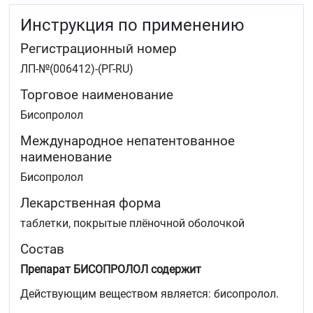
основных артерий, кровоснабжающих сердце);
Инструкция по применению
хроническая сердечная недостаточность (ХСН)
(заболевание, при котором сердце оказывается
Регистрационный номер
неспособным перекачивать достаточное
количество крови для обеспечения организма
ЛП-№(006412)-(РГ-RU)
кислородом).
Торговое наименование
Бисопролол
Международное непатентованное
наименование
Бисопролол
Лекарственная форма
таблетки, покрытые плёночной оболочкой
Состав
Препарат БИСОПРОЛОЛ содержит
Действующим веществом является: бисопролол.