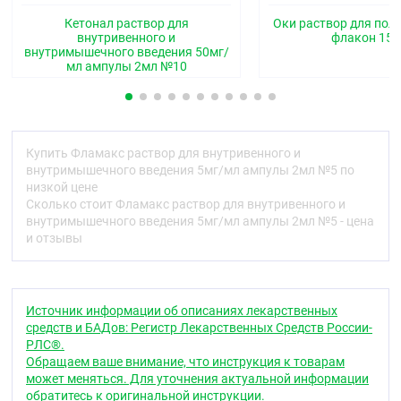
Нестероидный противовоспалительный препарат,
производное пропионовой кислоты. Оказывает
Кетонал раствор для
Оки раствор для пол
анальгезирующее, противовоспалительное и
внутривенного и
флакон 15
внутримышечного введения 50мг/
жаропонижающее действие, подавляет агрегацию
мл ампулы 2мл №10
тромбоцитов. Воздействуя на циклооксигеназное и
липооксигеназное звено метаболизма
арахидоновой кислоты, кетопрофен ингибирует
синтез простагландинов, лейкотриенов и
тромбоксанов. Анальгезирующее действие
Купить Фламакс раствор для внутривенного и
обусловлено как центральным, так и
внутримышечного введения 5мг/мл ампулы 2мл №5 по
периферическим механизмами.
низкой цене
Фармакокинетика
Сколько стоит Фламакс раствор для внутривенного и
внутримышечного введения 5мг/мл ампулы 2мл №5 - цена
Распределение
и отзывы
До 99 % кетопрофена связывается с белками
плазмы, преимущественно с альбумином.
Максимальная концентрация препарата в плазме
Источник информации об описаниях лекарственных
(Сmах) достигается быстро из-за низкого объёма
средств и БАДов: Регистр Лекарственных Средств России-
распределения (0,1–0,2 л/кг). Равновесная
РЛС®.
концентрация кетопрофена достигается через 24
Обращаем ваше внимание, что инструкция к товарам
часа после начала его регулярного применения.
может меняться. Для уточнения актуальной информации
Кетопрофен хорошо проникает в синовиальную
обратитесь к оригинальной инструкции.