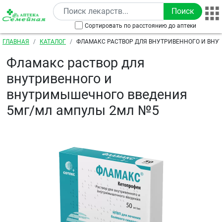
Перейти к основному содержанию
Сортировать по расстоянию до аптеки
Строка навигации
ГЛАВНАЯ
КАТАЛОГ
ФЛАМАКС РАСТВОР ДЛЯ ВНУТРИВЕННОГО И ВН
ВВЕДЕНИЯ 5МГ/МЛ АМПУЛЫ 2МЛ №5
Фламакс раствор для
внутривенного и
внутримышечного введения
5мг/мл ампулы 2мл №5