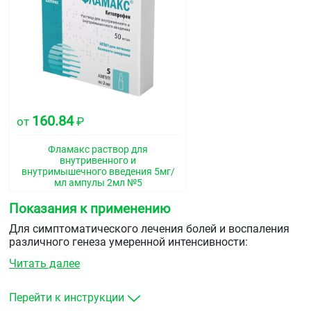
160.84
от
₽
Фламакс раствор для
внутривенного и
внутримышечного введения 5мг/
мл ампулы 2мл №5
Показания к применению
Для симптоматического лечения болей и воспаления
различного генеза умеренной интенсивности:
Читать далее
воспалительные и дегенеративные заболевания
опорно-двигательного аппарата: ревматоидный,
псориатический, ювенильный хронический артрит,
Перейти к инструкции
анкилозирующий спондилит (болезнь Бехтерева),