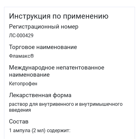
подагрический артрит, ревматическое поражение
мягких тканей, остеоартроз периферических
Инструкция по применению
суставов и позвоночника (в том числе и с
корешковым синдромом)
Регистрационный номер
люмбаго, ишиас, невралгия
мигрень
ЛС-000429
альгодисменорея, воспалительные процессы
органов малого таза, в том числе аднексит
Торговое наименование
посттравматический болевой синдром,
Фламакс®
сопровождающийся воспалением
послеоперационная боль
Международное непатентованное
зубная боль
наименование
болевой синдром при онкологических
заболеваниях.
Кетопрофен
На прогрессирование заболевания не влияет.
Лекарственная форма
раствор для внутривенного и внутримышечного
введения
Состав
1 ампула (2 мл) содержит: