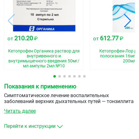
210.20
612.77
от
₽
от
₽
Кетопрофен Органика раствор для
Кетопрофен-Лор ра
внутривенного и
полоскания 16мг/
внутримышечного введения 50мг/
200мл
мл ампулы 2мл №10
Показания к применению
Симптоматическое лечение воспалительных
заболеваний верхних дыхательных путей — тонзиллита
(ангины), ларингита, фарингита воспалительных
Читать далее
заболеваний полости рта — стоматита, гингивита,
глоссита, афты, пародонтопатии, хронического
пародонтоза в качестве анальгетического средства
Перейти к инструкции
при стоматологических манипуляциях.