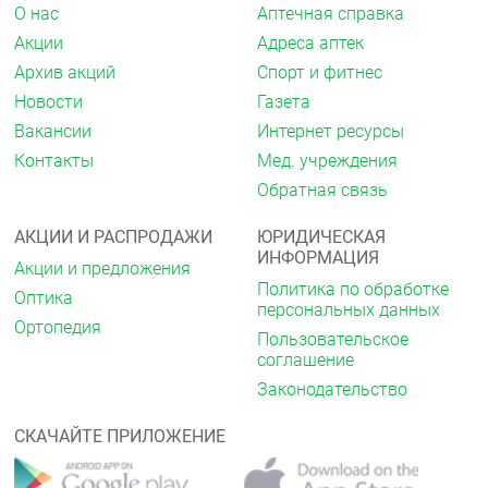
эффекты, не указанные в инструкции, сообщите об
О нас
Аптечная справка
этом врачу.
Акции
Адреса аптек
Передозировка
Архив акций
Спорт и фитнес
В настоящее время о случаях передозировки
Новости
Газета
препаратом не сообщалось.
Вакансии
Интернет ресурсы
Взаимодействие с другими
Контакты
Мед. учреждения
лекарственными средствами
Обратная связь
Не выявлено.
АКЦИИ И РАСПРОДАЖИ
ЮРИДИЧЕСКАЯ
Особые указания
ИНФОРМАЦИЯ
Акции и предложения
Политика по обработке
Длительное применение может вызвать реакции
Оптика
персональных данных
повышенной чувствительности. В этом случае
Ортопедия
следует прекратить применение препарата и
Пользовательское
подобрать адекватные методы лечения. При
соглашение
применении высоких доз и длительном курсе
Законодательство
лечения всасывающийся кетопрофен может
конкурировать с другими лекарственными
препаратами, имеющими высокое сродство к
СКАЧАЙТЕ ПРИЛОЖЕНИЕ
белкам плазмы.