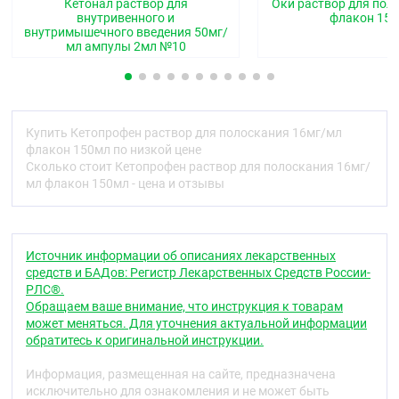
Кетонал раствор для
Оки раствор для пол
Оказывает противовоспалительное и
внутривенного и
флакон 15
внутримышечного введения 50мг/
анальгезирующее действие. Ингибируя
мл ампулы 2мл №10
циклооксигеназу I и II типа, угнетает синтез
медиаторов воспаления (простагландинов,
тромбоксана и др.). Стабилизирует мембраны
лизосом и задерживает высвобождение
ферментов, способствующих разрушению тканей
Купить Кетопрофен раствор для полоскания 16мг/мл
при воспалении. Тормозит активность
флакон 150мл по низкой цене
нейтрофилов. Обладает антибрадикининовой
Сколько стоит Кетопрофен раствор для полоскания 16мг/
активностью. Препарат не обладает
мл флакон 150мл - цена и отзывы
антибактериальным действием.
Фармакокинетика
Разовая доза 160 мг приводит к уровню препарата
Источник информации об описаниях лекарственных
в плазме менее 400 нг/мл, недостаточному для
средств и БАДов: Регистр Лекарственных Средств России-
системного действия.
РЛС®.
Обращаем ваше внимание, что инструкция к товарам
Показания
может меняться. Для уточнения актуальной информации
Симптоматическое лечение воспалительных
обратитесь к оригинальной инструкции.
заболеваний верхних дыхательных путей —
тонзиллита (ангины), ларингита, фарингита
Информация, размещенная на сайте, предназначена
воспалительных заболеваний полости рта —
исключительно для ознакомления и не может быть