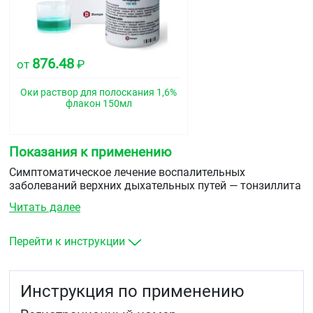
876.48
от
₽
Оки раствор для полоскания 1,6%
флакон 150мл
Показания к применению
Симптоматическое лечение воспалительных
заболеваний верхних дыхательных путей — тонзиллита
(ангины), ларингита, фарингита воспалительных
Читать далее
заболеваний полости рта — стоматита, гингивита,
глоссита, афты, пародонтопатии, хронического
пародонтоза в качестве анальгетического средства
Перейти к инструкции
при стоматологических манипуляциях.
Инструкция по применению