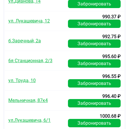
Хранить в недоступном для детей месте!
ул.Дианова, 14
Забронировать
Срок годности
990.37 ₽
3 года
ул. Лукашевича, 12
Забронировать
Не применять по истечении срока годности.
992.75 ₽
Условия отпуска из аптек
б.Заречный, 2а
Забронировать
Без рецепта.
995.60 ₽
6я Станционная, 2/3
Забронировать
996.55 ₽
ул. Труда, 10
Забронировать
996.40 ₽
Мельничная, 87к4
Забронировать
1000.68 ₽
ул.Лукашевича, 6/1
Забронировать