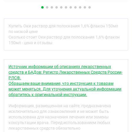
медиаторов воспаления (простагландинов,
тромбоксана и др.). Стабилизирует мембраны
лизосом и задерживает высвобождение
ферментов, способствующих разрушению тканей
Купить Оки раствор для полоскания 1,6% флакон 150мл
при воспалении. Тормозит активность
по низкой цене
нейтрофилов. Обладает антибрадикининовой
Сколько стоит Оки раствор для полоскания 1,6% флакон
активностью.
150мл - цена и отзывы
Препарат не обладает антибактериальным
действием.
Фармакокинетика
Источник информации об описаниях лекарственных
средств и БАДов: Регистр Лекарственных Средств России-
Разовая доза 160 мг приводит к уровню препарата
РЛС®.
в плазме менее 400 нг/мл, недостаточному для
Обращаем ваше внимание, что инструкция к товарам
системного действия.
может меняться. Для уточнения актуальной информации
обратитесь к оригинальной инструкции.
Показания
Симптоматическое лечение воспалительных
Информация, размещенная на сайте, предназначена
заболеваний верхних дыхательных путей —
исключительно для ознакомления и не может быть
тонзиллита (ангины), ларингита, фарингита
использована для назначения лечения или замены
воспалительных заболеваний полости рта —
консультации врача. Перед использованием любых
стоматита, гингивита, глоссита, афты,
лекарственных средств обязательно