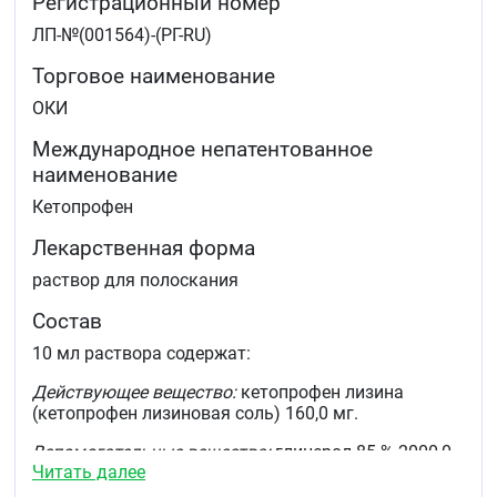
Регистрационный номер
ЛП-№(001564)-(РГ-RU)
Торговое наименование
ОКИ
Международное непатентованное
наименование
Кетопрофен
Лекарственная форма
раствор для полоскания
Состав
10 мл раствора содержат:
Действующее вещество:
кетопрофен лизина
(кетопрофен лизиновая соль) 160,0 мг.
Вспомогательные вещества:
глицерол 85 % 2000,0
Читать далее
мг, этанол 0,5 мл, метилпарагидроксибензоат 15,0
мг, ароматизатор мятный 30,0 мг, левоментол 7,0