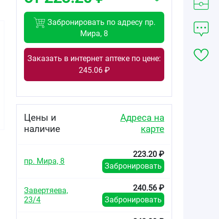
Забронировать по адресу пр.
Мира, 8
Заказать в интернет аптеке по цене:
245.06 ₽
473.37
123.58
223.20
от
₽
от
₽
от
₽
Бидоп таблетки
Бидоп Кор
Бидоп Кор
10мг №56
таблетки 2,5мг
таблетки 2,5мг
Цены и
Адреса на
№28
№56
наличие
карте
223.20 ₽
пр. Мира, 8
Забронировать
240.56 ₽
Завертяева,
23/4
Забронировать