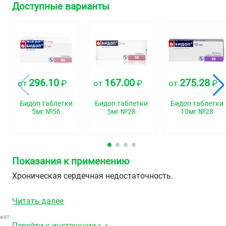
Доступные варианты
296.10
167.00
275.28
от
₽
от
₽
от
₽
Бидоп таблетки
Бидоп таблетки
Бидоп таблетки
5мг №56
5мг №28
10мг №28
Показания к применению
Хроническая сердечная недостаточность.
Читать далее
жет
Перейти к инструкции