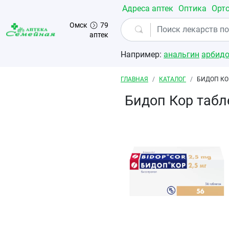
Перейти к основному содержанию
Адреса аптек
Оптика
Орт
Омск
79
аптек
Например:
анальгин
арбид
Строка навигации
ГЛАВНАЯ
КАТАЛОГ
БИДОП КО
Бидоп Кор табл