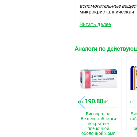
вспомогательные вещес
микрокристаллическая ;16 
Описание
Читать далее
Белые, продолговатые та
слева от риски и цифрой 
Аналоги по действующ
Фармакотерапевтиче
Бета1-адреноблокатор 
Код АТХ
C07AB07
Фармакологические 
Фармакодинамика
190.80
от
₽
от
Бисопролол — селективн
симпатомиметической а
Бисопролол
Би
Вертекс таблетки
таб
действием. Бисопролол 
покрытые
адренорецепторам гладко
плёночной
о
адренорецепторам, учас
оболочкой 2,5мг