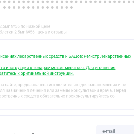
влияет на сопротивление дыхательных путей и
ы, в которые вовлечены β2-адренорецепторы.
 препарата на β1-адренорецепторы сохраняется и за
кого диапазона.
2,5мг №56 по низкой цене
ении у пациентов с ишемической болезнью сердца (ИБС)
блетки 2,5мг №56 - цена и отзывы
кой сердечной недостаточности (ХСН) бисопролол
ных сокращений (ЧСС), ударный объём сердца и, как
ракцию выброса и потребность миокарда в кислороде.
и изначально повышенное общее периферическое
ие (ОПСС) снижается.
исаниях лекарственных средств и БАДов: Регистр Лекарственных
то инструкция к товарам может меняться. Для уточнения
атитесь к оригинальной инструкции.
а сайте, предназначена исключительно для ознакомления и не
стью (более 90 ;%) всасывается из желудочно-кишечного
ля назначения лечения или замены консультации врача. Перед
ость вследствие незначительного метаболизма «при
рственных средств обязательно проконсультируйтесь со
 через печень (примерно 10 ;%) составляет около 90%
риём пищи не влияет на биодоступность. Бисопролол
 кинетику, причём его концентрации в плазме крови
ой дозе в диапазоне доз от 5 до 20 ;мг. Максимальная
рови достигается через 2–3 ;ч после приёма внутрь.