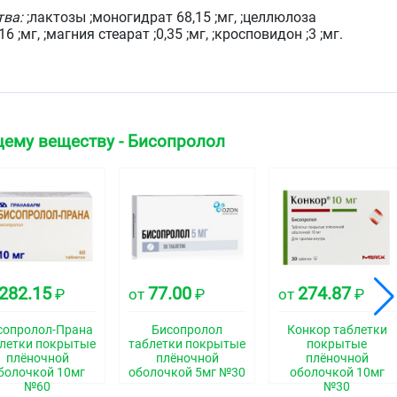
тва:
;лактозы ;моногидрат 68,15 ;мг, ;целлюлоза
;мг, ;магния стеарат ;0,35 ;мг, ;кросповидон ;3 ;мг.
блетки, с риской на обеих сторонах и маркировкой "BI«
»2.5" справа от риски на одной стороне.
ему веществу - Бисопролол
ская группа
селективный
свойства
282.15
77.00
274.87
₽
от
₽
от
₽
ый β1-адреноблокатор без собственной
ктивности, не обладает мембраностабилизирующим
сопролол-Прана
Бисопролол
Конкор таблетки
летки покрытые
таблетки покрытые
покрытые
обладает лишь незначительным сродством к β2-
плёночной
плёночной
плёночной
й мускулатуры бронхов и сосудов, а также к р2-
болочкой 10мг
оболочкой 5мг №30
оболочкой 10мг
твующим в регуляции метаболизма. Следовательно,
№60
№30