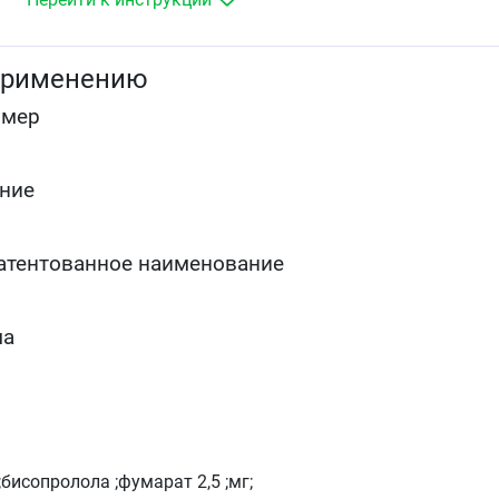
применению
омер
ние
атентованное наименование
ма
;бисопролола ;фумарат 2,5 ;мг;