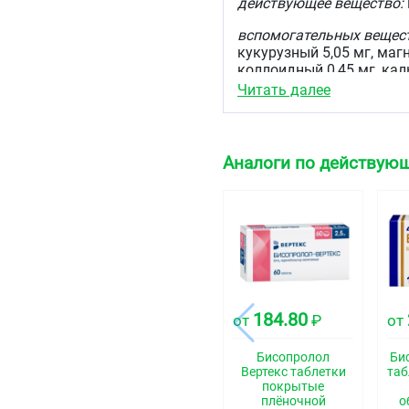
действующее вещество:
вспомогательных вещес
кукурузный 5,05 мг, маг
коллоидный 0,45 мг, ка
Читать далее
состав оболочки:
Макрог
0,115 мг.
Описание
Аналоги по действующ
Круглые, двояковыпуклы
цвета. На поперечном ра
Фармакотерапевтиче
Бета1-адреноблокатор 
Код АТХ
C07AB07
184.80
от
₽
от
Фармакологические 
Бисопролол
Би
Вертекс таблетки
таб
Фармакодинамика
покрытые
плёночной
о
Селективный β1-адреноб