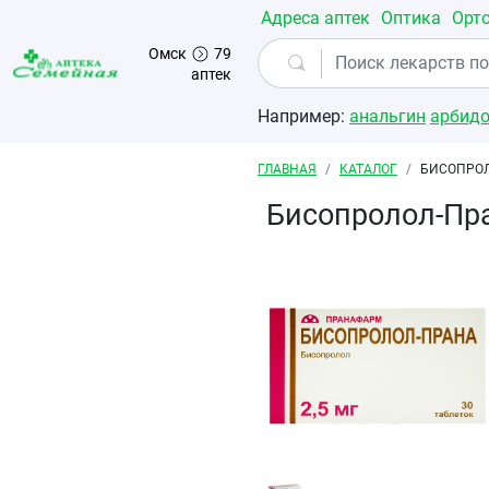
Перейти к основному содержанию
Адреса аптек
Оптика
Орт
Омск
79
аптек
Например:
анальгин
арбид
Строка навигации
ГЛАВНАЯ
КАТАЛОГ
БИСОПРОЛ
Бисопролол-Пра