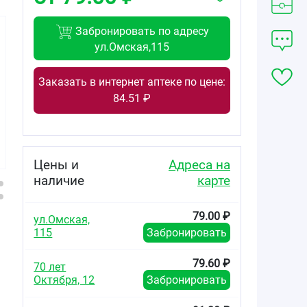
Забронировать по адресу
ул.Омская,115
Заказать в интернет аптеке по цене:
114.66
136.17
152.91
84.51 ₽
от
₽
от
₽
от
₽
Бисопролол
Бисопролол
Бисопролол
Канон таблетки
Канон таблетки
Вертекс
покрытые
покрытые
таблетки
плёночной
плёночной
покрытые
Цены и
Адреса на
оболочкой 10мг
оболочкой 5мг
плёночной
наличие
карте
№30
№60
оболочкой 10мг
№30
79.00 ₽
ул.Омская,
115
Забронировать
79.60 ₽
70 лет
Октября, 12
Забронировать