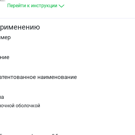
жет
Перейти к инструкции
применению
омер
ние
атентованное наименование
ма
ночной оболочкой