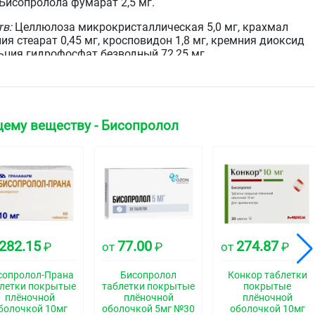
Бисопролола фумарат 2,5 мг.
тв:
Целлюлоза микрокристаллическая 5,0 мг, крахмал
ния стеарат 0,45 мг, кросповидон 1,8 мг, кремния диоксид
льция гидрофосфат безводный 72,25 мг.
ол 400 1,234 мг, титана диоксид 1,142 мг, диметикон 100
ему веществу - Бисопролол
е таблетки, покрытые плёночной оболочкой белого
зрезе таблетка белого или почти белого цвета.
ская группа
селективный
282.15
77.00
274.87
₽
от
₽
от
₽
свойства
сопролол-Прана
Бисопролол
Конкор таблетки
летки покрытые
таблетки покрытые
покрытые
плёночной
плёночной
плёночной
болочкой 10мг
оболочкой 5мг №30
оболочкой 10мг
локатор, без собственной симпатомиметической