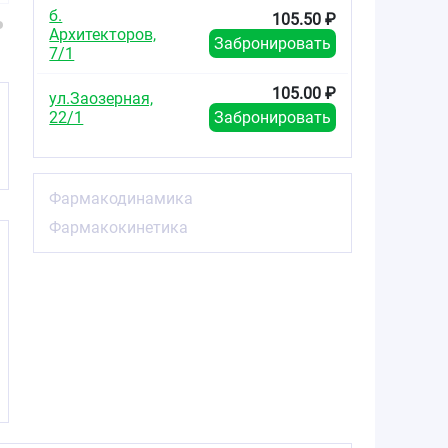
№50
б.
105.50 ₽
Архитекторов,
Забронировать
7/1
105.00 ₽
ул.Заозерная,
22/1
Забронировать
Фармакодинамика
Фармакокинетика