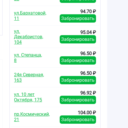
94.70 ₽
ул.Бархатовой,
11
Забронировать
ул.
95.04 ₽
Декабристов,
Забронировать
104
96.50 ₽
ул. Степанца,
8
Забронировать
96.50 ₽
24я Северная,
163
Забронировать
96.92 ₽
ул. 10 лет
481.55
195.30
443.1
Октября, 175
Забронировать
от
₽
от
₽
от
Конкор таблетки
Конкор таблетки
Конкор т
104.00 ₽
пр.Космический,
покрытые
покрытые
покры
21
Забронировать
плёночной
плёночной
плёно
оболочкой 10мг
оболочкой 5мг №30
оболочкой