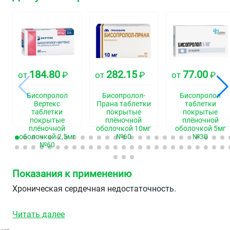
184.80
282.15
77.00
от
₽
от
₽
от
₽
Бисопролол
Бисопролол-
Бисопролол
Вертекс
Прана таблетки
таблетки
таблетки
покрытые
покрытые
покрытые
плёночной
плёночной
плёночной
оболочкой 10мг
оболочкой 5мг
оболочкой 2,5мг
№60
№30
№60
Показания к применению
Хроническая сердечная недостаточность.
Читать далее