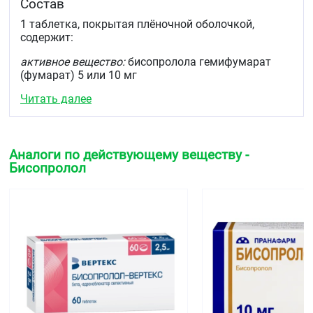
Состав
1 таблетка, покрытая плёночной оболочкой,
содержит:
активное вещество:
бисопролола гемифумарат
(фумарат) 5 или 10 мг
Читать далее
вспомогательные вещества:
крахмал кукурузный,
целлюлоза микрокристаллическая, магния
стеарат, кросповидон, кремния диоксид
коллоидный, кальция гидрофосфат безводный
Аналоги по действующему веществу -
состав оболочки:
Бисопролол
для таблеток 5 мг:
макрогол-400, титана диоксид,
диметикон 100, железа оксид жёлтый
для таблеток 10 мг:
макрогол-400, титана диоксид,
диметикон 100, железа оксид красный.
Описание
Круглые, двояковыпуклые таблетки, покрытые
плёночной оболочкой, с риской.