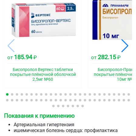
185.94
282.15
от
₽
от
₽
Бисопролол Вертекс таблетки
Бисопролол-Прана
покрытые плёночной оболочкой
покрытые плёночно
2,5мг №60
10мг №6
Показания к применению
Артериальная гипертензия
ишемическая болезнь сердца: профилактика