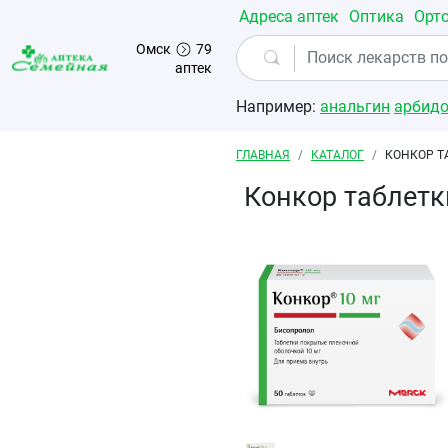
Перейти к основному содержанию
Адреса аптек
Оптика
Орт
Омск
79
аптек
Например:
анальгин
арбид
Строка навигации
ГЛАВНАЯ
КАТАЛОГ
КОНКОР Т
Конкор таблет