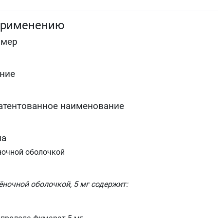
применению
омер
ние
атентованное наименование
ма
ночной оболочкой
ёночной оболочкой, 5 мг содержит: