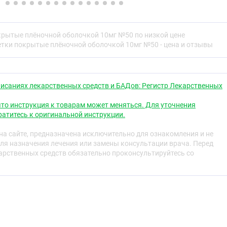
очной оболочкой 5 мг:
светло-жёлтые, сердцевидные,
и, покрытые плёночной оболочкой, с риской на обеих
крытые плёночной оболочкой 10мг №50 по низкой цене
етки покрытые плёночной оболочкой 10мг №50 - цена и отзывы
очной оболочкой 10 мг:
светло-оранжевые,
пуклые таблетки, покрытые плёночной оболочкой, с
х.
ская группа
исаниях лекарственных средств и БАДов: Регистр Лекарственных
селективный
то инструкция к товарам может меняться. Для уточнения
атитесь к оригинальной инструкции.
а сайте, предназначена исключительно для ознакомления и не
ля назначения лечения или замены консультации врача. Перед
свойства
рственных средств обязательно проконсультируйтесь со
ноблокатор, без собственной симпатомиметической
т мембраностабилизирующим действием. Он обладает
одством к бета
-адренорецепторам гладкой
2
осудов, а также к бета
-адренорецепторам, участвующим
2
. Следовательно, бисопролол в целом не влияет на