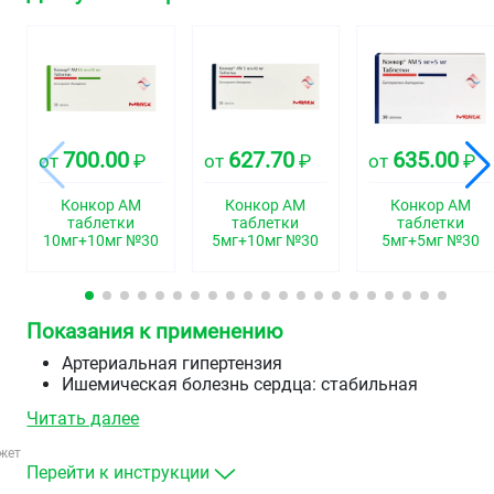
700.00
627.70
635.00
от
₽
от
₽
от
₽
Конкор АМ
Конкор АМ
Конкор АМ
таблетки
таблетки
таблетки
10мг+10мг №30
5мг+10мг №30
5мг+5мг №30
Показания к применению
Артериальная гипертензия
Ишемическая болезнь сердца: стабильная
стенокардия
Читать далее
Хроническая сердечная недостаточность.
жет
Перейти к инструкции