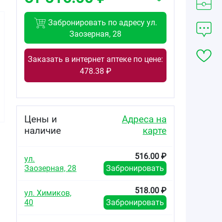
Забронировать по адресу ул.
Заозерная, 28
Заказать в интернет аптеке по цене:
307.30
516.00
210.39
478.38 ₽
от
₽
от
₽
от
₽
Конкор
Конкор
Конкор
таблетки
таблетки
таблетки
покрытые
покрытые
покрытые
плёночной
плёночной
плёночной
Цены и
Адреса на
оболочкой 10мг
оболочкой 10мг
оболочкой 5мг
наличие
карте
№30
№50
№30
516.00 ₽
ул.
Заозерная, 28
Забронировать
518.00 ₽
ул. Химиков,
40
Забронировать