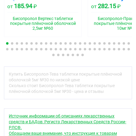
Бета1-адреноблокатор селективный
185.94
282.15
от
₽
от
₽
Код АТХ
Бисопролол Вертекс таблетки
Бисопролол-Прана
C07AB07
покрытые плёночной оболочкой
покрытые плёночно
2,5мг №60
10мг №6
Фармакологические свойства
Фармакодинамика
Бисопролол — селективный бета
-адреноблокатор
1
без собственной симпатомиметической
активности, не обладает
мембраностабилизирующим действием.
Купить Бисопролол-Тева таблетки покрытые плёночной
Как и для других бета
-адреноблокаторов,
оболочкой 5мг №30 по низкой цене
1
механизм действия при артериальной гипертензии
Сколько стоит Бисопролол-Тева таблетки покрытые
неясен. Вместе с тем известно, что бисопролол
плёночной оболочкой 5мг №30 - цена и отзывы
снижает активность ренина в плазме крови,
уменьшает потребность миокарда в кислороде,
урежает частоту сердечных сокращений (ЧСС).
Оказывает гипотензивное, антиаритмическое и
Источник информации об описаниях лекарственных
антиангинальное действие.
средств и БАДов: Регистр Лекарственных Средств России-
РЛС®.
Блокируя в невысоких дозах бета
-
1
Обращаем ваше внимание, что инструкция к товарам