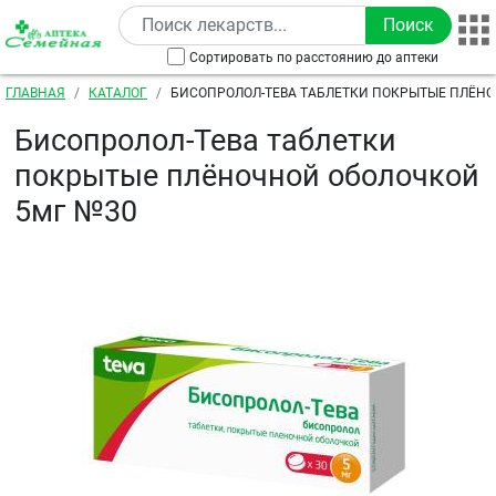
Перейти к основному содержанию
Сортировать по расстоянию до аптеки
Строка навигации
ГЛАВНАЯ
КАТАЛОГ
БИСОПРОЛОЛ-ТЕВА ТАБЛЕТКИ ПОКРЫТЫЕ ПЛЁН
5МГ №30
Бисопролол-Тева таблетки
покрытые плёночной оболочкой
5мг №30