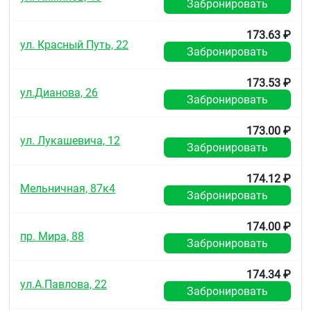
кардиогенный шок
Забронировать
коллапс
атриовентрикулярная (AV) блокада II-III
173.63 ₽
степени, без кардиостимулятора
ул. Красный Путь, 22
Забронировать
синоатриальная блокада
синдром слабости синусового узла
брадикардия (ЧСС до начала лечения менее 60
173.53 ₽
ул.Дианова, 26
уд/мин)
Забронировать
выраженная артериальная гипотензия
(систолическое артериальное давление менее
173.00 ₽
100 мм рт. ст.)
ул. Лукашевича, 12
кардиомегалия (без признаков сердечной
Забронировать
недостаточности)
тяжёлые формы бронхиальной астмы и
174.12 ₽
хроническая обструктивная болезнь лёгких
Мельничная, 87к4
Забронировать
(ХОБЛ) в анамнезе
выраженные нарушения периферического
кровообращения
174.00 ₽
пр. Мира, 88
синдром Рейно
Забронировать
метаболический ацидоз
феохромоцитома (без одновременного
174.34 ₽
применения альфа-адреноблокаторов)
ул.А.Павлова, 22
одновременный приём ингибиторов
Забронировать
моноаминоксидазы (МАО) (за исключением