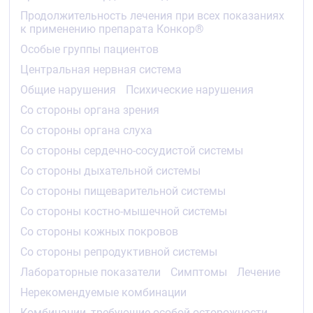
лёгкой или умеренной степени обычно не
Продолжительность лечения при всех показаниях
требуется корректировать дозу.
к применению препарата Конкор®
При выраженных нарушениях функции почек
(КК менее 20 мл/мин) и у пациентов с
Особые группы пациентов
тяжёлыми заболеваниями печени
Центральная нервная система
максимальная суточная доза составляет 10
мг. Увеличение дозы у таких больных должно
Общие нарушения
Психические нарушения
осуществляться с особой осторожностью.
Со стороны органа зрения
Пожилые пациенты
:
Со стороны органа слуха
Коррекции дозы не требуется.
Со стороны сердечно-сосудистой системы
Со стороны дыхательной системы
Дети
:
Со стороны пищеварительной системы
Так как нет достаточного количества данных по
®
Со стороны костно-мышечной системы
применению препарата Конкор
у детей, не
рекомендуется назначать препарат детям до 18
Со стороны кожных покровов
лет.
Со стороны репродуктивной системы
К настоящему времени недостаточно данных
Лабораторные показатели
Симптомы
Лечение
®
относительно применения препарата Конкор
у
пациентов с ХСН в сочетании с сахарным
Нерекомендуемые комбинации
диабетом 1 типа, выраженными нарушениями
Комбинации, требующие особой осторожности