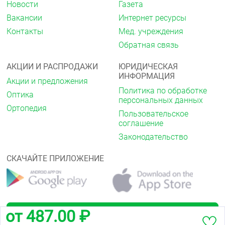
Общие нарушения
Новости
Газета
Часто: астения (у пациентов с ХСН), повышенная
Вакансии
Интернет ресурсы
утомляемость*.
Контакты
Мед. учреждения
Нечасто: астения (у пациентов с артериальной
Обратная связь
гипертензией или стенокардией).
АКЦИИ И РАСПРОДАЖИ
ЮРИДИЧЕСКАЯ
Психические нарушения
ИНФОРМАЦИЯ
Акции и предложения
Нечасто: депрессия, бессонница.
Политика по обработке
Оптика
персональных данных
Редко: галлюцинации, ночные кошмары.
Ортопедия
Пользовательское
Со стороны органа зрения
соглашение
Законодательство
Редко: уменьшение слезотечения (следует
учитывать при ношении контактных линз).
СКАЧАЙТЕ ПРИЛОЖЕНИЕ
Очень редко: конъюнктивит.
Со стороны органа слуха
Редко: нарушения слуха.
от 487.00 ₽
Обратная связь
Со стороны сердечно-сосудистой