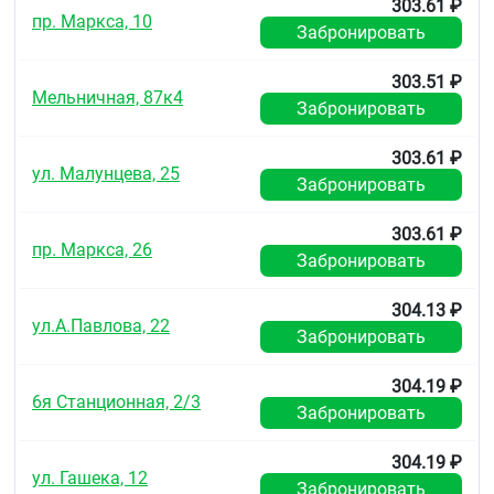
303.61 ₽
почками. Общий клиренс составляет 15 л/час.
пр. Маркса, 10
Забронировать
Период полувыведения 10–12 часов.
Отсутствует информация о фармакокинетике
303.51 ₽
Мельничная, 87к4
бисопролола у пациентов с ХСН и одновременным
Забронировать
нарушением функции печени или почек.
Показания
303.61 ₽
ул. Малунцева, 25
Забронировать
Артериальная гипертензия
Ишемическая болезнь сердца: стабильная
стенокардия
303.61 ₽
пр. Маркса, 26
Хроническая сердечная недостаточность.
Забронировать
Противопоказания
304.13 ₽
ул.А.Павлова, 22
Повышенная чувствительность к бисопрололу
Забронировать
или к любому из вспомогательных веществ
(см. раздел «Состав»),
304.19 ₽
острая сердечная недостаточность,
6я Станционная, 2/3
хроническая сердечная недостаточность в
Забронировать
стадии декомпенсации, требующая
проведения инотропной терапии,
304.19 ₽
кардиогенный шок,
ул. Гашека, 12
Забронировать