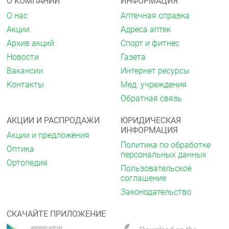
О КОМПАНИИ
ИНФОРМАЦИЯ
функции почек и/или печени, рестриктивной
кардиомиопатией, врождёнными пороками сердца
О нас
Аптечная справка
или пороком клапана сердца с выраженными
Акции
Адреса аптек
гемодинамическими нарушениями. Также до сих
пор не было получено достаточных данных
Архив акций
Спорт и фитнес
относительно пациентов с ХСН с инфарктом
Новости
Газета
миокарда в течение последних 3 месяцев.
Вакансии
Интернет ресурсы
Побочное действие
Контакты
Мед. учреждения
Частота побочных реакций, приведенных ниже,
Обратная связь
определялась соответственно следующему:
АКЦИИ И РАСПРОДАЖИ
ЮРИДИЧЕСКАЯ
очень часто ≥1/10
ИНФОРМАЦИЯ
часто ≥ 1/100, <1/10
Акции и предложения
нечасто ≥ 1/1 000, <1/100
Политика по обработке
Оптика
редко ≥ 1/10 000, <1/1 000
персональных данных
очень редко <1/10 000.
Ортопедия
Пользовательское
соглашение
Центральная нервная система
Законодательство
Часто: головокружение*, головная боль*.
Редко: потеря сознания.
СКАЧАЙТЕ ПРИЛОЖЕНИЕ