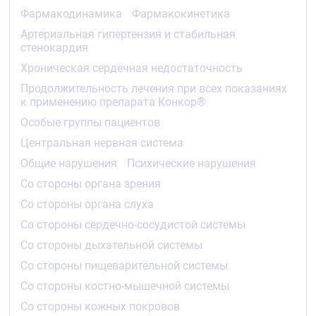
Во время фазы титрования или после неё могут
Фармакодинамика
Фармакокинетика
возникнуть временное ухудшение течения ХСН,
Артериальная гипертензия и стабильная
артериальная гипотензия или брадикардия. В этом
стенокардия
случае рекомендуется, прежде всего, провести
коррекцию доз препаратов сопутствующей
Хроническая сердечная недостаточность
терапии. Также может потребоваться временное
Продолжительность лечения при всех показаниях
®
снижение дозы препарата Конкор
или его отмена.
к применению препарата Конкор®
После стабилизации состояния пациента следует
Особые группы пациентов
провести повторное титрование дозы, либо
Центральная нервная система
продолжить лечение.
Общие нарушения
Психические нарушения
Продолжительность лечения при всех
Со стороны органа зрения
показаниях к применению препарата
®
Конкор
Со стороны органа слуха
®
Со стороны сердечно-сосудистой системы
Лечение препаратом Конкор
обычно является
долговременной терапией.
Со стороны дыхательной системы
Особые группы пациентов
Со стороны пищеварительной системы
Нарушение функции почек или печени
:
Со стороны костно-мышечной системы
Со стороны кожных покровов
При нарушении функции печени или почек