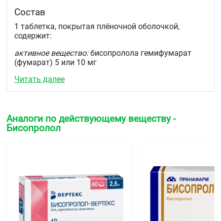
Состав
1 таблетка, покрытая плёночной оболочкой,
содержит:
активное вещество:
бисопролола гемифумарат
(фумарат) 5 или 10 мг
Читать далее
вспомогательные вещества:
крахмал кукурузный,
целлюлоза микрокристаллическая, магния
стеарат, кросповидон, кремния диоксид
коллоидный, кальция гидрофосфат безводный
Аналоги по действующему веществу -
состав оболочки:
Бисопролол
для таблеток 5 мг:
макрогол-400, титана диоксид,
диметикон 100, железа оксид жёлтый
для таблеток 10 мг:
макрогол-400, титана диоксид,
диметикон 100, железа оксид красный.
Описание
Круглые, двояковыпуклые таблетки, покрытые
плёночной оболочкой, с риской.