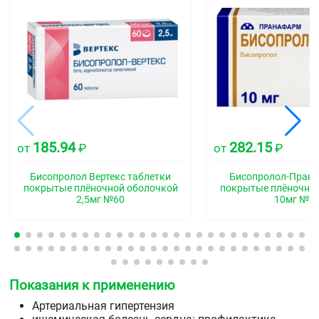
185.94
282.15
от
₽
от
₽
Бисопролол Вертекс таблетки
Бисопролол-Прана
покрытые плёночной оболочкой
покрытые плёночно
2,5мг №60
10мг №6
Показания к применению
Артериальная гипертензия