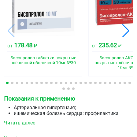
178.48
235.62
от
₽
от
₽
Бисопролол таблетки покрытые
Бисопролол-АКОС
плёночной оболочкой 10мг №30
покрытые плёночно
10мг №5
Показания к применению
Артериальная гипертензия;
ишемическая болезнь сердца: профилактика
приступов стабильной стенокардии;
Читать далее
хроническая сердечная недостаточность.