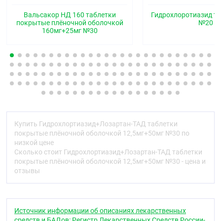
Вид на изломе: белая шероховатая масса с
пленочной оболочкой от желтого до желтого с
Вальсакор НД 160 таблетки
Гидрохлоротиазид та
покрытые плёночной оболочкой
№20
зеленоватым оттенком цвета.
160мг+25мг №30
Таблетки 25 мг+100 мг
Овальные, слегка двояковыпуклые таблетки,
покрытые плёночной оболочкой от желтого до
желтого с зеленоватым оттенком цвета.
Вид на изломе: белая шероховатая масса с
пленочной оболочкой от желтого до желтого с
зеленоватым оттенком цвета.
Купить Гидрохлортиазид+Лозартан-ТАД таблетки
Фармакотерапевтическая группа
покрытые плёночной оболочкой 12,5мг+50мг №30 по
низкой цене
Гипотензивное средство комбинированное
Сколько стоит Гидрохлортиазид+Лозартан-ТАД таблетки
(ангиотензина II рецепторов антагонист +
покрытые плёночной оболочкой 12,5мг+50мг №30 - цена и
диуретик)
отзывы
Код АТХ
C09DA01
Источник информации об описаниях лекарственных
Фармакологические свойства
средств и БАДов: Регистр Лекарственных Средств России-