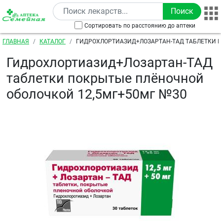
Перейти к основному содержанию
Сортировать по расстоянию до аптеки
Строка навигации
ГЛАВНАЯ
КАТАЛОГ
ГИДРОХЛОРТИАЗИД+ЛОЗАРТАН-ТАД ТАБЛЕТКИ 
ПЛЁНОЧНОЙ ОБОЛОЧКОЙ 12,5МГ+50МГ №30
Гидрохлортиазид+Лозартан-ТАД
таблетки покрытые плёночной
оболочкой 12,5мг+50мг №30