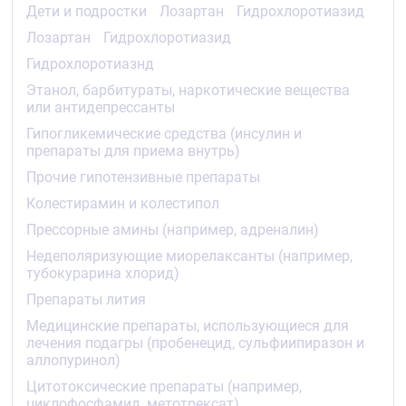
Дети и подростки
Лозартан
Гидрохлоротиазид
гипертензией.
Лозартан
Гидрохлоротиазид
Лозартан
Гидрохлоротиазнд
У пациентов с алкогольным циррозом печени
Этанол, барбитураты, наркотические вещества
лёгкой и средней степени тяжести при приёме
или антидепрессанты
внутрь концентрации лозартана и его активного
метаболита в плазме крови были, соответственно,
Гипогликемические средства (инсулин и
в 5 и 1,7 раза больше, чем у молодых мужчин-
препараты для приема внутрь)
добровольцев.
Прочие гипотензивные препараты
Лозартан и его активный метаболит не выводятся
Колестирамин и колестипол
при проведении гемодиализа.
Прессорные амины (например, адреналин)
Показания
Недеполяризующие миорелаксанты (например,
Артериальная гипертензия (у пациентов, для
тубокурарина хлорид)
которых комбинированная терапия является
Препараты лития
оптимальной)
Снижение риска сердечно-сосудистых
Медицинские препараты, использующиеся для
заболеваний и смертности у пациентов с
лечения подагры (пробенецид, сульфиипиразон и
артериальной гипертензией и гипертрофией
аллопуринол)
левого желудочка.
Цитотоксические препараты (например,
циклофосфамид, метотрексат)