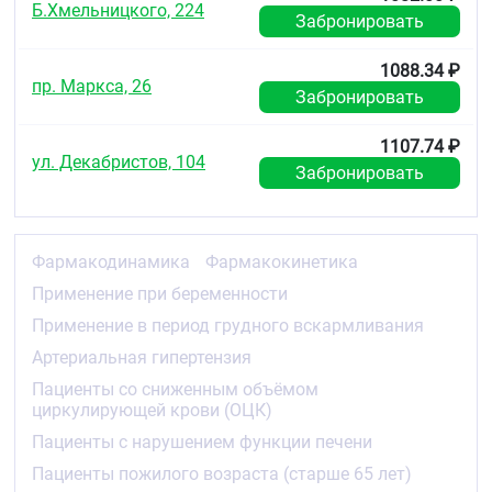
применения 14С-меченого лозартана
Б.Хмельницкого, 224
Забронировать
приблизительно 35 % радиоактивности выводится
с мочой и 58 % - через кишечник.
1088.34 ₽
пр. Маркса, 26
Гидрохлоротиазид
Забронировать
Гидрохлоротиазид не метаболизируется и быстро
выводится почками. Около 61 % препарата
1107.74 ₽
ул. Декабристов, 104
выводится в неизменённом виде. Согласно
Забронировать
данным 24-часового определения концентрации
гидрохлоротиазида в плазме, его период
полувыведения составляет 5,8 -14,8 ч.
Фармакодинамика
Фармакокинетика
Фармакокинетика в особых группах
Применение при беременности
пациентов
Применение в период грудного вскармливания
Лозартан-гидрохлоротиазид
Артериальная гипертензия
Концентрации лозартана и его активного
метаболита в плазме крови, а также всасывание
Пациенты со сниженным объёмом
гидрохлоротиазида у пациентов пожилого
циркулирующей крови (ОЦК)
возраста с артериальной гипертензией значимо
Пациенты с нарушением функции печени
не отличаются от показателей, наблюдаемых у
Пациенты пожилого возраста (старше 65 лет)
пациентов молодого возраста с артериальной