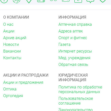
одновременное применение с ингибиторами
ангиотензин превращающего фермента (иАПФ)
у пациентов с диабетической нефропатией (см.
О КОМПАНИИ
ИНФОРМАЦИЯ
разделы «Взаимодействие с другими
лекарственными средствами» и «Особые
О нас
Аптечная справка
указания»)
Акции
Адреса аптек
анурия
беременность и период грудного
Архив акций
Спорт и фитнес
вскармливания
Новости
Газета
возраст до 18 лет (эффективность и
Вакансии
Интернет ресурсы
безопасность не установлены).
Контакты
Мед. учреждения
С осторожностью
Обратная связь
При следующих заболеваниях/состояниях:
двусторонний стеноз почечных артерий или стеноз
АКЦИИ И РАСПРОДАЖИ
ЮРИДИЧЕСКАЯ
артерии единственной почки, гиповолемические
ИНФОРМАЦИЯ
состояния (в том числе диарея, рвота),
Акции и предложения
гипонатриемия (повышенный риск развития
Политика по обработке
Оптика
артериальной гипотензии у пациентов,
персональных данных
Ортопедия
находящихся на малосолевой или бессолевой
Пользовательское
диете), гипохлоремический алкалоз,
соглашение
гипомагниемия. заболевания соединительной
Законодательство
ткани (в том числе системная красная волчанка)