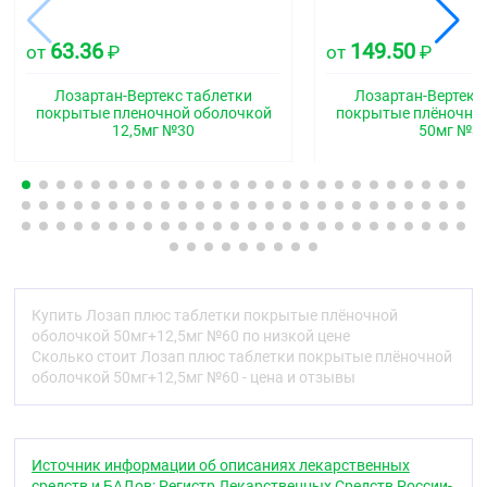
покрытые плёночной оболочкой, с разделяющей
пополам риской на обеих сторонах.
63.36
149.50
от
₽
от
₽
Фармакотерапевтическая группа
Гипотензивное средство комбинированное
Лозартан-Вертекс таблетки
Лозартан-Вертекс
(ангиотензина II рецепторов антагонист +
покрытые пленочной оболочкой
покрытые плёночно
12,5мг №30
50мг №3
диуретик)
Код АТХ
C09DA01
Фармакологические свойства
Фармакодинамика
Комбинированный препарат, оказывает
Купить Лозап плюс таблетки покрытые плёночной
гипотензивное действие. Содержит лозартан калия
оболочкой 50мг+12,5мг №60 по низкой цене
— блокатор (антагонист) рецепторов ангиотензина
Сколько стоит Лозап плюс таблетки покрытые плёночной
II (подтип AT1) (БРА) и гидрохлоротиазид
оболочкой 50мг+12,5мг №60 - цена и отзывы
-тиазидный диуретик.
Лозартан + гидрохлоротиазид
Источник информации об описаниях лекарственных
Лозартан и гидрохлоротиазид демонстрируют
средств и БАДов: Регистр Лекарственных Средств России-