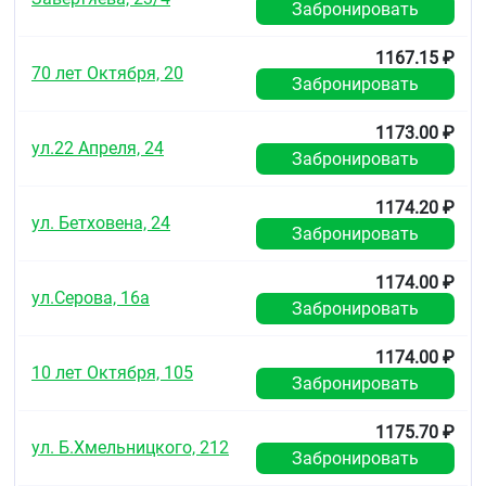
обусловленную тиазидными диуретиками.
Забронировать
При приёме внутрь диуретический эффект
1167.15 ₽
гидрохлоротиазида начинается через 2 ч,
70 лет Октября, 20
достигает максимума, в среднем, через 4 часа и
Забронировать
продолжается от 6 до 12 ч, гипотензивный эффект
сохраняется в течение 24 ч.
1173.00 ₽
ул.22 Апреля, 24
Забронировать
Фармакокинетика
Всасывание
1174.20 ₽
ул. Бетховена, 24
Лозартан
Забронировать
Лозартан хорошо всасывается после приёма
1174.00 ₽
внутрь и подвергается пресистемному
ул.Серова, 16а
Забронировать
метаболизму с образованием активного
метаболита карбоновой кислоты, а также других
неактивных метаболитов. Системная
1174.00 ₽
биодоступность лозартана в форме таблеток
10 лет Октября, 105
Забронировать
составляет приблизительно 33 %. Средние
максимальные концентрации лозартана и его
1175.70 ₽
активного метаболита достигаются через 1 и 3-4 ч,
ул. Б.Хмельницкого, 212
соответственно. При применении лозартана
Забронировать
одновременно со стандартизированной пищей не