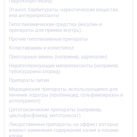
Гидрохлоротиазнд
одновременное применение с ингибиторами
Этанол, барбитураты, наркотические вещества
ангиотензин превращающего фермента (иАПФ)
или антидепрессанты
у пациентов с диабетической нефропатией (см.
разделы «Взаимодействие с другими
Гипогликемические средства (инсулин и
лекарственными средствами» и «Особые
препараты для приема внутрь)
указания»)
Прочие гипотензивные препараты
анурия
беременность и период грудного
Колестирамин и колестипол
вскармливания
Прессорные амины (например, адреналин)
возраст до 18 лет (эффективность и
безопасность не установлены).
Недеполяризующие миорелаксанты (например,
тубокурарина хлорид)
С осторожностью
Препараты лития
При следующих заболеваниях/состояниях:
Медицинские препараты, использующиеся для
двусторонний стеноз почечных артерий или стеноз
лечения подагры (пробенецид, сульфиипиразон и
артерии единственной почки, гиповолемические
аллопуринол)
состояния (в том числе диарея, рвота),
гипонатриемия (повышенный риск развития
Цитотоксические препараты (например,
артериальной гипотензии у пациентов,
циклофосфамид, метотрексат)
находящихся на малосолевой или бессолевой
Лекарственные препараты, на эффект которых
диете), гипохлоремический алкалоз,
влияют изменения содержания калия в плазме
гипомагниемия. заболевания соединительной
крови
ткани (в том числе системная красная волчанка)