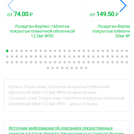
покрытые плёночной оболочкой, с разделяющей
пополам риской на обеих сторонах.
74.00
149.50
от
₽
от
₽
Фармакотерапевтическая группа
Гипотензивное средство комбинированное
Лозартан-Вертекс таблетки
Лозартан-Вертекс
(ангиотензина II рецепторов антагонист +
покрытые пленочной оболочкой
покрытые плёночно
12,5мг №30
50мг №3
диуретик)
Код АТХ
C09DA01
Фармакологические свойства
Фармакодинамика
Комбинированный препарат, оказывает
Купить Лозап плюс таблетки покрытые плёночной
гипотензивное действие. Содержит лозартан калия
оболочкой 50мг+12,5мг №90 по низкой цене
— блокатор (антагонист) рецепторов ангиотензина
Сколько стоит Лозап плюс таблетки покрытые плёночной
II (подтип AT1) (БРА) и гидрохлоротиазид
оболочкой 50мг+12,5мг №90 - цена и отзывы
-тиазидный диуретик.
Лозартан + гидрохлоротиазид
Источник информации об описаниях лекарственных
Лозартан и гидрохлоротиазид демонстрируют
средств и БАДов: Регистр Лекарственных Средств России-