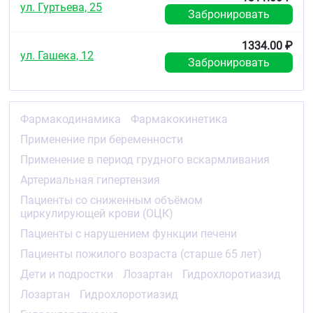
Противопоказания
ул. Гуртьева, 25
Забронировать
Повышенная чувствительность к любому из
компонентов препарата или к другим
1334.00 ₽
препаратам, являющимся производными
ул. Гашека, 12
сульфонамида
Забронировать
рефрактерная гипокалиемия или
гиперкальциемия
тяжёлое нарушение функции печени
обтурационные заболевания желчевыводящих
Фармакодинамика
Фармакокинетика
путей холестаз
Применение при беременности
рефрактерная гипоиатриемия
симптоматическая гиперурикемия и/или
Применение в период грудного вскармливания
подагра
Артериальная гипертензия
тяжёлое нарушение функции почек (клиренс
креатинина (КК) менее 30 мл/мин)
Пациенты со сниженным объёмом
одновременное применение с препаратами,
циркулирующей крови (ОЦК)
содержащими алискирен, у пациентов с
сахарным диабетом и пациентов с умеренной
Пациенты с нарушением функции печени
и тяжёлой степенью почечной
Пациенты пожилого возраста (старше 65 лет)
недостаточности (скорость клубочковой
фильтрации [СКФ] менее 60 мл/мин/1,73 м2
Дети и подростки
Лозартан
Гидрохлоротиазид
площади поверхности тела) (см. разделы
Лозартан
Гидрохлоротиазид
«Взаимодействие с другими лекарственными
средствами» и «Особые указания»)