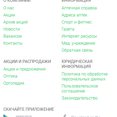
О КОМПАНИИ
ИНФОРМАЦИЯ
Применение при беременности и в период
О нас
Аптечная справка
грудного вскармливания
Акции
Адреса аптек
Применение при беременности
Архив акций
Спорт и фитнес
Блокаторы рецепторов
Новости
Газета
ангиотензина II
Вакансии
Интернет ресурсы
Контакты
Мед. учреждения
Применение блокаторов ангиотензина II во время
беременности противопоказано. Пациенткам,
Обратная связь
планирующим беременность, следует перейти на
альтернативные варианты гипотензивной терапии
АКЦИИ И РАСПРОДАЖИ
ЮРИДИЧЕСКАЯ
с установленным профилем безопасности. В
ИНФОРМАЦИЯ
случае диагностики беременности во время
Акции и предложения
лечения терапию препаратом ЛОЗАП® ПЛЮС
Политика по обработке
Оптика
следует немедленно прекратить и начать
персональных данных
Ортопедия
альтернативное лечение.
Пользовательское
соглашение
Известно, что лечение БРА во время второго и
третьего триместров приводит к
Законодательство
фетотоксическому воздействию (снижение
функции почек, маловодие, задержка оссификации
СКАЧАЙТЕ ПРИЛОЖЕНИЕ
черепа), а также токсичности в отношении