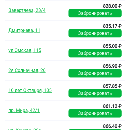
гидрохлоротиазиду и другим производным
сульфонамида
828.00 ₽
Завертяева, 23/4
тяжёлые нарушения функции печени
Забронировать
острая сердечная недостаточность
кардиогенный шок:
835.17 ₽
хроническая сердечная недостаточность в
Дмитриева, 11
Забронировать
стадии декомпенсации (требующая
проведения инотропной терапии):
синдром слабости синусового узла, включая
855.00 ₽
синоатриальную блокаду
ул.Омская, 115
Забронировать
атриовентрикулярная блокада II и III степени
(без искусственного водителя ритма):
856.90 ₽
тяжёлые формы бронхиальной астмы и
2я Солнечная, 26
хронической обструктивной болезни лёгких
Забронировать
(ХОБЛ)
феохромоцитома (без одновременного
857.85 ₽
применения альфа-адреноблокаторов)
10 лет Октября, 105
Забронировать
депрессия
метаболический ацидоз
брадикардия (ЧСС менее 60 уд мин.)
861.12 ₽
пр. Мира, 42/1
тяжёлая артериальная гипотензия
Забронировать
(систолическое АД менее 90 мм pт ст )
тяжёлые нарушения периферическою
866.40 ₽
кровообращения («перемежающаяся»