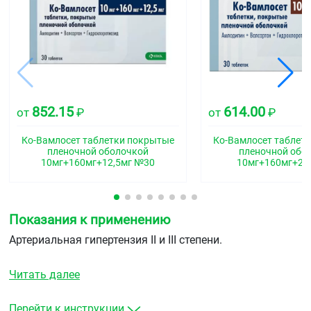
852.15
614.00
от
₽
от
₽
Ко-Вамлосет таблетки покрытые
Ко-Вамлосет таблет
пленочной оболочкой
пленочной обо
10мг+160мг+12,5мг №30
10мг+160мг+25
Показания к применению
Артериальная гипертензия II и III степени.
Читать далее
Перейти к инструкции