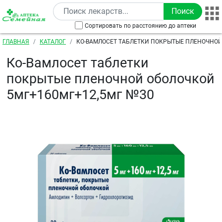
Перейти к основному содержанию
Сортировать по расстоянию до аптеки
Строка навигации
ГЛАВНАЯ
КАТАЛОГ
КО-ВАМЛОСЕТ ТАБЛЕТКИ ПОКРЫТЫЕ ПЛЕНОЧНО
5МГ+160МГ+12,5МГ №30
Ко-Вамлосет таблетки
покрытые пленочной оболочкой
5мг+160мг+12,5мг №30