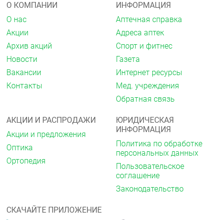
О КОМПАНИИ
ИНФОРМАЦИЯ
(на фоне лечения альфа-адреноблокаторами),
строгая диета, снижение ОЦК (рвота, диарея,
О нас
Аптечная справка
дегидратация), бронхоспазм (в анамнезе), псориаз,
Акции
Адреса аптек
пожилой возраст.
Архив акций
Спорт и фитнес
Применение при беременности и в
Новости
Газета
период грудного вскармливания
Вакансии
Интернет ресурсы
Применение при беременности и в период
Контакты
Мед. учреждения
лактации (грудного вскармливания)
Обратная связь
противопоказано.
Способ применения и дозы
АКЦИИ И РАСПРОДАЖИ
ЮРИДИЧЕСКАЯ
ИНФОРМАЦИЯ
Для приема внутрь.
Акции и предложения
Политика по обработке
Оптика
Конкор® НСТ следует принимать один раз в сутки,
персональных данных
утром, можно во время еды.
Ортопедия
Пользовательское
Таблетки следует проглатывать целиком, не
соглашение
разжевывая, запивая небольшим количеством
жидкости.
Законодательство
Дозу препарата следует подбирать
индивидуально.
СКАЧАЙТЕ ПРИЛОЖЕНИЕ
Начальная доза соответствует 1 таблетке,