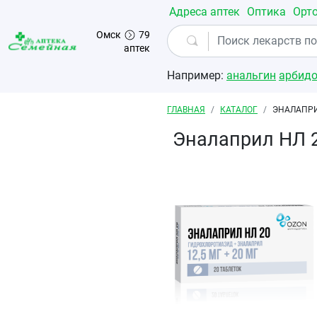
Перейти к основному содержанию
Адреса аптек
Оптика
Орт
Омск
79
аптек
Например:
анальгин
арбид
Строка навигации
ГЛАВНАЯ
КАТАЛОГ
ЭНАЛАПРИ
Эналаприл НЛ 2