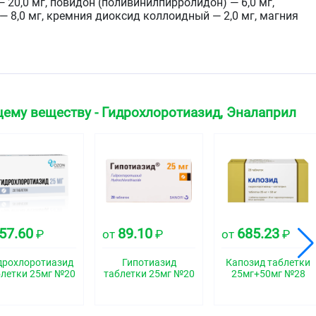
20,0 мг, повидон (поливинилпирролидон) — 6,0 мг,
 8,0 мг, кремния диоксид коллоидный — 2,0 мг, магния
 или белого с бежевым оттенком цвета, цилиндрические,
 риской с одной стороны.
ему веществу - Гидрохлоротиазид, Эналаприл
ская группа
 комбинированное (диуретик + АПФ ингибитор)
свойства
57.60
89.10
685.23
₽
от
₽
от
₽
ПФ, способствующий превращению ангиотензина I в
дрохлоротиазид
Гипотиазид
Капозид таблетки
ет концентрацию альдостерона в плазме крови, повьпцает
блетки 25мг №20
таблетки 25мг №20
25мг+50мг №28
 улучшает функционирование калликреин-кининовой
ысвобождение простагландинов и эндотелиального
, угнетает симпатическую нервную систему. В