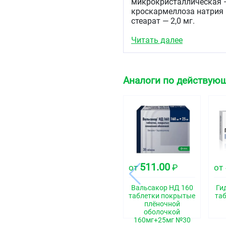
микрокристаллическая — 
кроскармеллоза натрия —
стеарат — 2,0 мг.
Описание
Читать далее
Круглые таблетки белого
двояковыпуклой формы с
Аналоги по действующ
Фармакотерапевтиче
Гипотензивное средство
Код АТХ
C09BA02
Фармакологические 
Фармакодинамика
511.00
от
₽
от
Эналаприл
ингибирует А
Вальсакор НД 160
Ги
ангиотензин II, уменьша
таблетки покрытые
та
высвобождение ренина,
плёночной
системы, стимулирует в
оболочкой
релаксирующего фактора
160мг+25мг №30