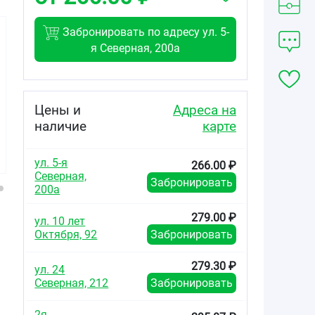
Забронировать по адресу ул. 5-
я Северная, 200а
30.00
75.06
94.00
от
₽
от
₽
от
₽
Цены и
Адреса на
наличие
карте
Эналаприл НЛ
Эналаприл
Эналаприл
таблетки
таблетки 10мг
таблетки 10мг
12,5мг+10мг
№20
№20
ул. 5-я
№20
266.00 ₽
Северная,
Забронировать
200а
279.00 ₽
ул. 10 лет
Октября, 92
Забронировать
279.30 ₽
ул. 24
Северная, 212
Забронировать
2я