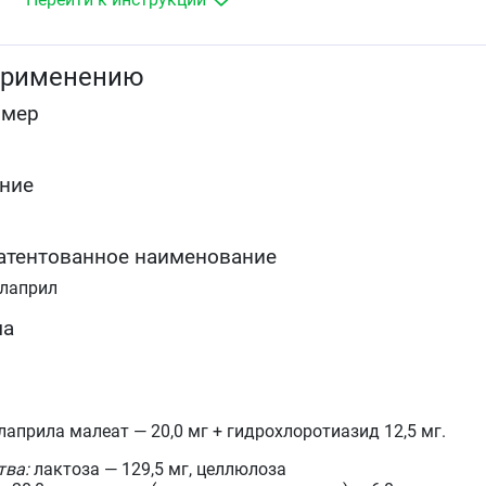
применению
омер
ние
атентованное наименование
алаприл
ма
априла малеат — 20,0 мг + гидрохлоротиазид 12,5 мг.
тва:
лактоза — 129,5 мг, целлюлоза