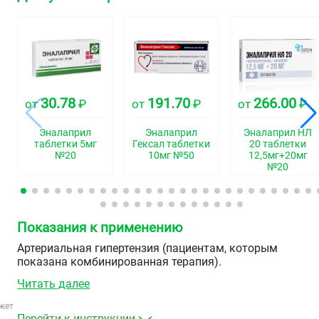
30.78
191.70
266.00
от
₽
от
₽
от
₽
Эналаприл
Эналаприл
Эналаприл НЛ
таблетки 5мг
Гексал таблетки
20 таблетки
№20
10мг №50
12,5мг+20мг
№20
Показания к применению
Артериальная гипертензия (пациентам, которым
показана комбинированная терапия).
Читать далее
жет
Перейти к инструкции