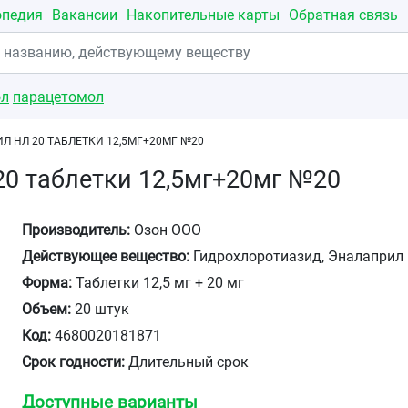
опедия
Вакансии
Накопительные карты
Обратная связь
ол
парацетомол
Л НЛ 20 ТАБЛЕТКИ 12,5МГ+20МГ №20
0 таблетки 12,5мг+20мг №20
Производитель:
Озон ООО
Действующее вещество:
Гидрохлоротиазид, Эналаприл
Форма:
Таблетки 12,5 мг + 20 мг
Объем:
20 штук
Код:
4680020181871
Срок годности:
Длительный срок
Доступные варианты