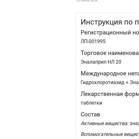
отличаться
Инструкция по 
Регистрационный н
ЛП-001995
Торговое наименова
Эналаприл НЛ 20
Международное неп
Гидрохлоротиазид + Эн
Лекарственная фор
таблетки
Состав
Активные вещества:
энал
Вспомогательные вещес