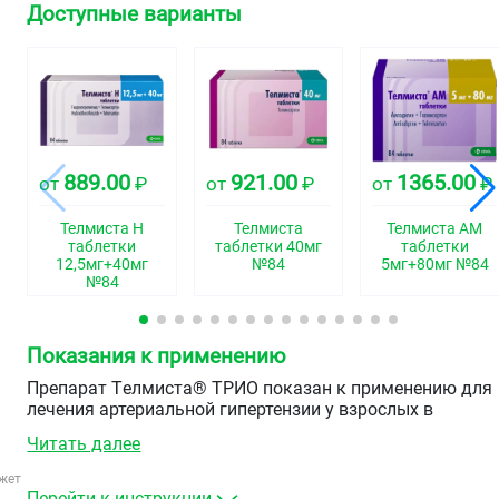
Доступные варианты
889.00
921.00
1365.00
от
₽
от
₽
от
₽
Телмиста Н
Телмиста
Телмиста АМ
таблетки
таблетки 40мг
таблетки
12,5мг+40мг
№84
5мг+80мг №84
№84
Показания к применению
Препарат Tелмиста® ТРИО показан к применению для
лечения артериальной гипертензии у взрослых в
возрасте от 18 лет и старше, артериальное давление
Читать далее
которых адекватно контролируется одновременным
применением телмисартана, амлодипина и
жет
гидрохлоротиазида в виде отдельных таблеток.
Перейти к инструкции