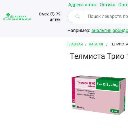
Перейти к основному содержанию
Адреса аптек
Оптика
Орт
Омск
79
аптек
Например:
анальгин
арбид
Строка навигации
ГЛАВНАЯ
КАТАЛОГ
TЕЛМИСТА
Tелмиста Трио 