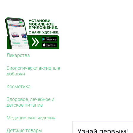
или почек, инсульта ил
артериальное давление
проводить измерение арт
показатели находятся в
Если улучшение не наст
обратиться к врачу.
2. О чем следует 
ТРИО
Лекарства
Противопоказани
Биологически активные
Не принимайте препарат
добавки
у Вас аллергия на а
Косметика
дигидропиридина, т
сульфонамида или н
разделе 6 листка-в
Здоровое, лечебное и
Вы беременны или к
детское питание
вскармливание и фе
у Вас имеются серь
Медицинские изделия
пузыря (холестаз и
у Вас серьезные пр
Узнай первым!
Детские товары
у Вас тяжелое угне