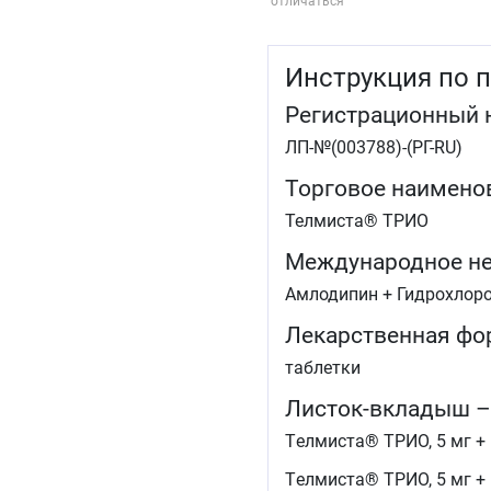
отличаться
Инструкция по 
Регистрационный 
ЛП-№(003788)-(РГ-RU)
Торговое наимено
Телмиста® ТРИО
Международное не
Амлодипин + Гидрохлоро
Лекарственная фо
таблетки
Листок-вкладыш –
Tелмиста® ТРИО, 5 мг + 1
Tелмиста® ТРИО, 5 мг + 1