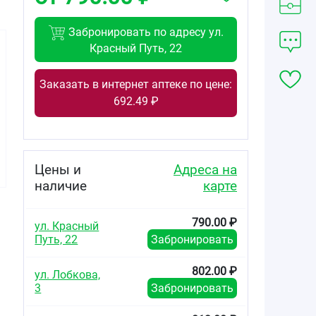
Забронировать по адресу ул.
Красный Путь, 22
Заказать в интернет аптеке по цене:
692.49 ₽
1086.00
687.00
335.00
от
₽
от
₽
от
₽
Телмиста Н
Телмиста Н
Телмиста АМ
таблетки
таблетки
таблетки
Цены и
Адреса на
12,5мг+80мг
12,5мг+80мг
5мг+40мг №28
№84
№28
наличие
карте
790.00 ₽
ул. Красный
Путь, 22
Забронировать
802.00 ₽
ул. Лобкова,
3
Забронировать