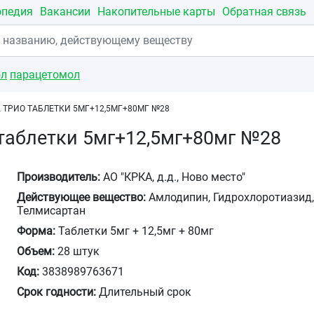
опедия
Вакансии
Накопительные карты
Обратная связь
ол
парацетомол
 ТРИО ТАБЛЕТКИ 5МГ+12,5МГ+80МГ №28
таблетки 5мг+12,5мг+80мг №28
Производитель:
АО "КРКА, д.д., Ново место"
Действующее вещество:
Амлодипин, Гидрохлоротиазид
Телмисартан
Форма:
Таблетки 5мг + 12,5мг + 80мг
Объем:
28 штук
Код:
3838989763671
Срок годности:
Длительный срок