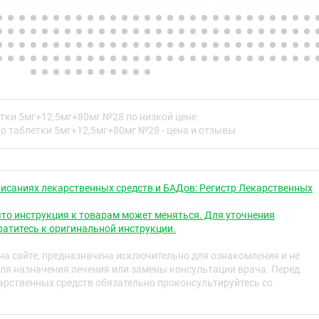
ьные реакции.
Tелмиста® ТРИО.
и прочие сведения.
едставляет препарат Tелмиста® ТРИО, и для
т
етки 5мг+12,5мг+80мг №28 по низкой цене
О относится к препаратам, действующим на ренин-
о таблетки 5мг+12,5мг+80мг №28 - цена и отзывы
, антагонистам рецепторов ангиотензина II в комбинации
 содержит три действующих вещества – амлодипин,
мисартан.
О является препаратом для лечения взрослых в
исаниях лекарственных средств и БАДов: Регистр Лекарственных
тарше с повышенным артериальным давлением, у которых
 давления достигнуто приемом трех действующих
то инструкция к товарам может меняться. Для уточнения
х таблеток. В этом случае будет удобнее принимать не
атитесь к оригинальной инструкции.
ности, а только один препарат.
а сайте, предназначена исключительно для ознакомления и не
енению
ля назначения лечения или замены консультации врача. Перед
рственных средств обязательно проконсультируйтесь со
ИО показан к применению для лечения артериальной
в возрасте от 18 лет и старше, артериальное давление
тролируется одновременным применением телмисартана,