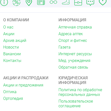
головокружение, нарушение засыпания,
повышенная возбудимость, мидриаз повышение
артериального давления, тахикардия, тошнота,
рвота, эпигастральная боль сухость во рту
О КОМПАНИИ
ИНФОРМАЦИЯ
задержка мочи, парез аккомодации, повышение
внутриглазного давления анемия,
О нас
Аптечная справка
тромбоцитопения, агранулоцитоз
Акции
Адреса аптек
бронхообструкция. При длительном применении в
больших дозах может наблюдаться
Архив акций
Спорт и фитнес
гепатотоксическое действие, гемолитическая
Новости
Газета
анемия, апластическая анемия,
Вакансии
Интернет ресурсы
метгемоглобинемия, панцитопения
нефротоксичность (папиллярный некроз).
Контакты
Мед. учреждения
Обратная связь
Передозировка
Обусловлена, как правило, парацетамолом,
АКЦИИ И РАСПРОДАЖИ
ЮРИДИЧЕСКАЯ
проявляется после приёма свыше 10 — 15 г
ИНФОРМАЦИЯ
парацетамола. Возможны: бледность кожных
Акции и предложения
покровов, анорексия, тошнота, рвота гепатонекроз
Политика по обработке
Оптика
повышение активности «печёночных»
персональных данных
Ортопедия
трансаминаз, увеличение протромбийового
Пользовательское
времени. При явлениях передозировки необходимо
соглашение
срочно обратиться к врачу. Лечение: промывание