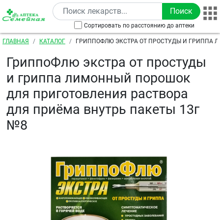
Перейти к основному содержанию
Сортировать по расстоянию до аптеки
Строка навигации
ГЛАВНАЯ
КАТАЛОГ
ГРИППОФЛЮ ЭКСТРА ОТ ПРОСТУДЫ И ГРИППА 
ПОРОШОК ДЛЯ ПРИГОТОВЛЕНИЯ РАСТВОРА ДЛЯ П
ГриппоФлю экстра от простуды
ПАКЕТЫ 13Г №8
и гриппа лимонный порошок
для приготовления раствора
для приёма внутрь пакеты 13г
№8