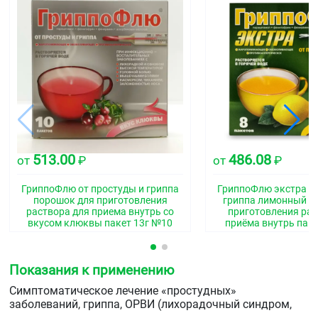
513.00
486.08
от
₽
от
₽
ГриппоФлю от простуды и гриппа
ГриппоФлю экстра от
порошок для приготовления
гриппа лимонный п
раствора для приема внутрь со
приготовления рас
вкусом клюквы пакет 13г №10
приёма внутрь пак
Показания к применению
Симптоматическое лечение «простудных»
заболеваний, гриппа, ОРВИ (лихорадочный синдром,
болевой синдром, ринорея).