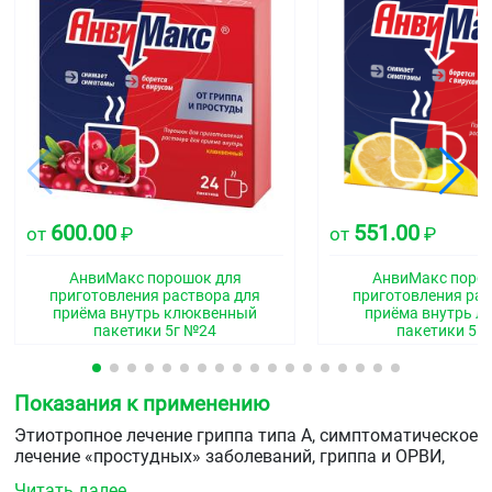
600.00
551.00
от
₽
от
₽
АнвиМакс порошок для
АнвиМакс поро
приготовления раствора для
приготовления рас
приёма внутрь клюквенный
приёма внутрь 
пакетики 5г №24
пакетики 5г
Показания к применению
Этиотропное лечение гриппа типа А, симптоматическое
лечение «простудных» заболеваний, гриппа и ОРВИ,
сопровождающихся повышением температуры, болями
Читать далее