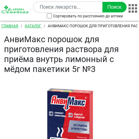
Перейти к основному содержанию
Сортировать по расстоянию до аптеки
Строка навигации
ГЛАВНАЯ
КАТАЛОГ
АНВИМАКС ПОРОШОК ДЛЯ ПРИГОТОВЛЕНИЯ РАС
ВНУТРЬ ЛИМОННЫЙ С МЁДОМ ПАКЕТИКИ 5Г №3
АнвиМакс порошок для
приготовления раствора для
приёма внутрь лимонный с
мёдом пакетики 5г №3