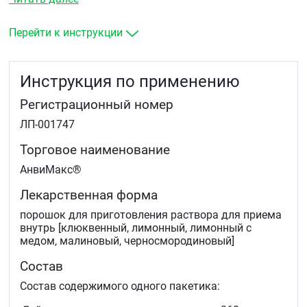
в мышцах, головной болью, ознобом у взрослых.
Перейти к инструкции
Инструкция по применению
Регистрационный номер
ЛП-001747
Торговое наименование
АнвиМакс®
Лекарственная форма
порошок для приготовления раствора для приема
внутрь [клюквенный, лимонный, лимонный с
медом, малиновый, черносмородиновый]
Состав
Состав содержимого одного пакетика: