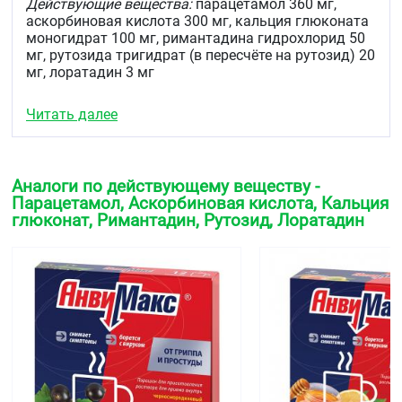
Действующие вещества:
парацетамол 360 мг,
аскорбиновая кислота 300 мг, кальция глюконата
моногидрат 100 мг, римантадина гидрохлорид 50
мг, рутозида тригидрат (в пересчёте на рутозид) 20
мг, лоратадин 3 мг
вспомогательные вещества:
аспартам 30 мг,
Читать далее
гипромеллоза 10 мг, кремния диоксид коллоидный
20 мг, лактозы моногидрат 4086 мг, ароматизатор
(клюквенный или лимонный, или лимонный и
медовый, или малиновый, или
Аналоги по действующему веществу -
черносмородиновый) 21 мг.
Парацетамол, Аскорбиновая кислота, Кальция
глюконат, Римантадин, Рутозид, Лоратадин
Описание
Содержимое пакетика
— смесь порошка и гранул
от почти белого до желтого с зеленоватым
оттенком цвета с характерным запахом (клюквы
или лимона, или лимона с медом, или малины, или
чёрной смородины). Допускается наличие
единичных гранул розового цвета.
Раствор после растворения порошка —
бесцветный
или с желтоватым оттенком слегка мутный
раствор с характерным запахом (клюквы или