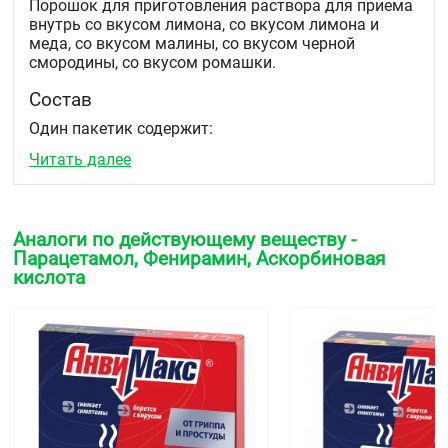
Порошок для приготовления раствора для приема
внутрь со вкусом лимона, со вкусом лимона и
меда, со вкусом малины, со вкусом черной
смородины, со вкусом ромашки.
Состав
Один пакетик содержит:
Читать далее
Порошок для приготовления раствора для приема
внутрь со вкусом лимона:
Действующие вещества:
Парацетамол - 500,0 мг,
Аскорбиновая кислота - 200,0 мг, Фенирамина
Аналоги по действующему веществу -
малеат - 25,0 мг.
Парацетамол, Фенирамин, Аскорбиновая
кислота
Вспомогательные вещества
: маннитол - 3515 мг,
магния цитрат - 400 мг, лимонной кислоты
моногидрат - 50 мг, аспартам - 50 мг, повидон К25 -
10 мг, ароматизатор лимонный - 200 мг.
Порошок для приготовления раствора для приема
внутрь со вкусом лимона и меда:
Действующие вещества:
Парацетамол - 500,0 мг,