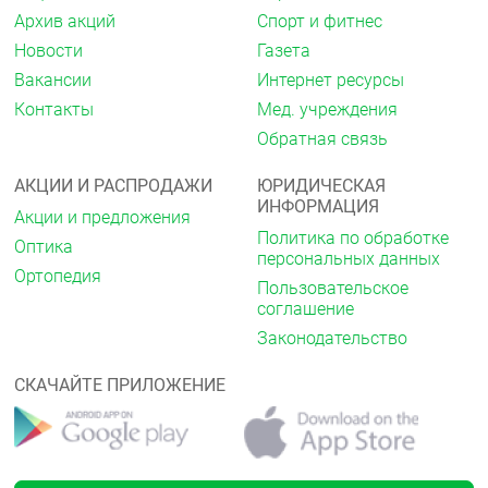
Архив акций
Спорт и фитнес
Фармакодинамика:
Новости
Газета
Сафистон Флю — комбинированный препарат,
Вакансии
Интернет ресурсы
который содержит парацетамол, фенирамин и
аскорбиновую кислоту.
Контакты
Мед. учреждения
Обратная связь
Парацетамол
— ненаркотический анальгетик,
блокирует циклооксигеназу, преимущественно в
ЦНС, воздействуя на центры боли и
АКЦИИ И РАСПРОДАЖИ
ЮРИДИЧЕСКАЯ
терморегуляции оказывает анальгезирующее и
ИНФОРМАЦИЯ
Акции и предложения
жаропонижающее действие.
Политика по обработке
Оптика
персональных данных
Фенирамин
— блокатор H1-гистаминовых
Ортопедия
рецепторов, снижает ринорею и слезотечение,
Пользовательское
устраняет спастические явления, отечность и
соглашение
гиперемию слизистой оболочки полости носа,
Законодательство
носоглотки и придаточных пазух носа.
Аскорбиновая кислота
участвует в регулировании
СКАЧАЙТЕ ПРИЛОЖЕНИЕ
окислительно-восстановительных процессов,
углеводного обмена, свертываемости крови,
регенерации тканей, синтезе стероидных гормонов
уменьшает сосудистую проницаемость, снижает
потребность в витаминах B1, В2, А, Е, фолиевой