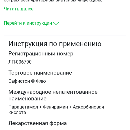
ринофарингите для облегчения следующих симптомов:
Читать далее
ринорея, заложенность носа
головная боль
Перейти к инструкции
повышенная температура тела
слезотечение
чихание.
Инструкция по применению
Регистрационный номер
ЛП-006790
Торговое наименование
Сафистон ® Флю
Международное непатентованное
наименование
Парацетамол + Фенирамин + Аскорбиновая
кислота
Лекарственная форма