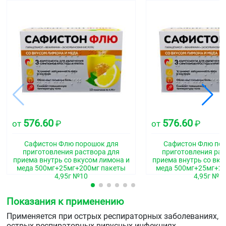
576.60
576.60
от
₽
от
₽
Сафистон Флю порошок для
Сафистон Флю по
приготовления раствора для
приготовления рас
приема внутрь со вкусом лимона и
приема внутрь со вку
меда 500мг+25мг+200мг пакеты
меда 500мг+25мг+2
4,95г №10
4,95г №1
Показания к применению
Применяется при острых респираторных заболеваниях,
острых респираторных вирусных инфекциях,