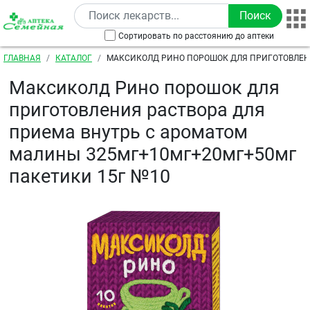
Перейти к основному содержанию
Сортировать по расстоянию до аптеки
Строка навигации
ГЛАВНАЯ
КАТАЛОГ
МАКСИКОЛД РИНО ПОРОШОК ДЛЯ ПРИГОТОВЛЕН
ПРИЕМА ВНУТРЬ С АРОМАТОМ МАЛИНЫ 325МГ+10
Максиколд Рино порошок для
ПАКЕТИКИ 15Г №10
приготовления раствора для
приема внутрь с ароматом
малины 325мг+10мг+20мг+50мг
пакетики 15г №10