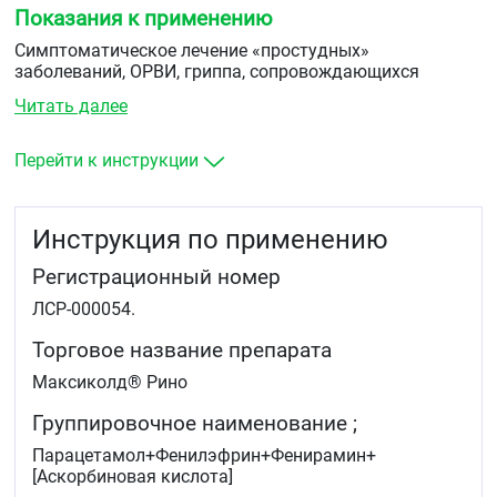
Показания к применению
Симптоматическое лечение «простудных»
заболеваний, ОРВИ, гриппа, сопровождающихся
высокой температурой, ознобом, головной болью,
Читать далее
насморком, болью в пазухах носа и в горле,
заложенностью носа, чиханием и болями в мышцах и
суставах.
Перейти к инструкции
Инструкция по применению
Регистрационный номер
ЛСР-000054.
Торговое название препарата
Максиколд® Рино
Группировочное наименование ;
Парацетамол+Фенилэфрин+Фенирамин+
[Аскорбиновая кислота]