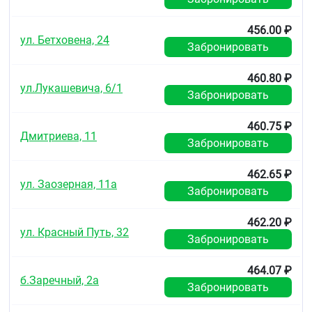
печеночная недостаточность, энцефалопатия и
коматозное состояние.
456.00 ₽
ул. Бетховена, 24
Забронировать
Лечение: ;следует сделать промывание желудка,
принять активированный уголь и обратиться к
врачу.
460.80 ₽
ул.Лукашевича, 6/1
Забронировать
Взаимодействие с другими
лекарственными средствами
460.75 ₽
Дмитриева, 11
Рекомендуется воздержаться от приема
Забронировать
препарата при приеме ингибиторов
моноаминооксидазы. Риск гепатотоксического
462.65 ₽
действия парацетамола повышается при
ул. Заозерная, 11а
одновременном назначении барбитуратов,
Забронировать
дифенина, карбамазепина, рифампицина,
зидовудина и других индукторов микросомальных
462.20 ₽
ферментов печени.
ул. Красный Путь, 32
Забронировать
Антидепрессанты, противопаркинсонические и
антипсихотические препараты, фенотиазиновые
464.07 ₽
производные повышают риск развития задержки
б.Заречный, 2а
Забронировать
мочи, сухости во рту, запоров.