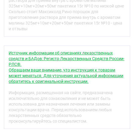
этилцеллюлоза – 0,30 мг;
раствора для приема внутрь с ароматом малины
325мг+10мг+20мг+50мг пакетики 15г №10 по низкой цене
Описание
Сколько стоит Максиколд Рино порошок для
приготовления раствора для приема внутрь с ароматом
Порошок для приготовления раствора для приема
малины 325мг+10мг+20мг+50мг пакетики 15г №10 - цена
внутрь [с ароматом апельсина]:
и отзывы
гранулированный порошок желтого цвета со
специфическим запахом. Допускается наличие
кристаллов и гранул белого цвета и легко
рассыпающихся комков. Порошок растворяется в
Источник информации об описаниях лекарственных
250 мл горячей воды с образованием
средств и БАДов: Регистр Лекарственных Средств России-
опалесцирующего раствора светло-желтого цвета с
РЛС®.
характерным запахом апельсина.
Обращаем ваше внимание, что инструкция к товарам
Порошок для приготовления раствора для приема
может меняться. Для уточнения актуальной информации
внутрь [с ароматом лимона]:
обратитесь к оригинальной инструкции.
гранулированный порошок желтого цвета со
специфическим запахом. Допускается наличие
Информация, размещенная на сайте, предназначена
кристаллов и гранул белого цвета и легко
исключительно для ознакомления и не может быть
рассыпающихся комков. Порошок растворяется в
использована для назначения лечения или замены
250 мл горячей воды с образованием
консультации врача. Перед использованием любых
опалесцирующего раствора светло-желтого цвета с
лекарственных средств обязательно
характерным запахом лимона.
проконсультируйтесь со специалистом.
Порошок для приготовления раствора для приема