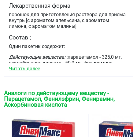
Лекарственная форма
порошок для приготовления раствора для приема
внутрь [с ароматом апельсина, с ароматом
лимона, с ароматом малины]
Состав ;
Один пакетик содержит:
Действующие вещества:
;парацетамол - 325,0 мг,
аскорбиновая кислота - 50,0 мг, фенирамина
малеат – 20,0мг, фенилэфринагидрохлорид – 10,0
Читать далее
мг;
Вспомогательные вещества:
Аналоги по действующему веществу -
Порошок для приготовления раствора для приема
Парацетамол, Фенилэфрин, Фенирамин,
внутрь [с ароматом апельсина]:
Аскорбиновая кислота
лимонная кислота (лимонная кислота безводная)
– 750,00 мг, яблочная кислота – 7,50 мг, сахароза
(сахар) – 13599,17, титана диоксид – 2,20 мг,
натрия цитрат (натрия цитрат безводный) – 123,00
мг, ароматизатор апельсиновый – 52,50 мг,
краситель хинолиновый желтый – 0,33 мг, кальция