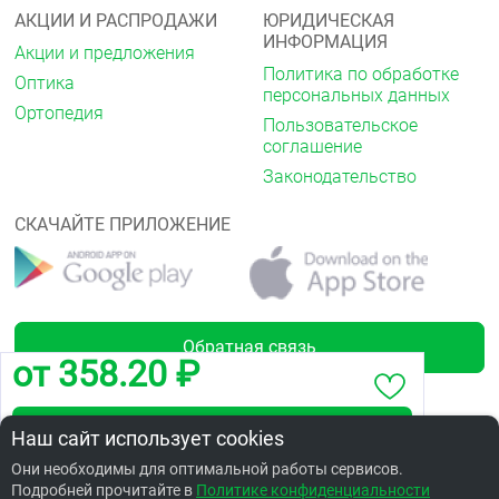
АКЦИИ И РАСПРОДАЖИ
ЮРИДИЧЕСКАЯ
ИНФОРМАЦИЯ
Акции и предложения
Политика по обработке
Оптика
персональных данных
Ортопедия
Пользовательское
соглашение
Законодательство
СКАЧАЙТЕ ПРИЛОЖЕНИЕ
Обратная связь
от 358.20 ₽
Забронировать по адресу ул.Товстухо,1А
Наш сайт использует cookies
Лицензии
Они необходимы для оптимальной работы сервисов.
Подробней прочитайте в
Заказать в интернет аптеке по цене: 393.25 ₽
Политике конфиденциальности