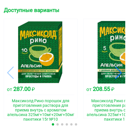
Доступные варианты
287.00
208.55
от
₽
от
₽
Максиколд Рино порошок для
Максиколд Рино п
приготовления раствора для
приготовления рас
приема внутрь с ароматом
приема внутрь с 
апельсина 325мг+10мг+20мг+50мг
апельсина 325мг+10
пакетики 15г №10
пакетики 15