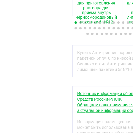
для приготовления
дл
Комбинированный препа
раствора для
жаропонижающим действ
приёма внутрь
повышенную температуру
чёрносмородиновый
ли
регулировании окислите
пакетики 5г №12
п
повышает сопротивляем
гистаминовых рецепторо
дыхание через нос, сниж
зуд и покраснение глаз.
Купить Антигриппин порошо
Показания к прим
пакетики 5г №10 по низкой 
Инфекционно-воспалител
Сколько стоит Антигриппин
лимонный пакетики 5г №10 
повышенной темпера
болями в суставах 
ознобом,
головной болью,
Источник информации об оп
заложенностью носа
Средств России-РЛС®.
болями в горле и па
Обращаем ваше внимание, ч
актуальной информации обр
Противопоказани
Повышенная чувстви
Информация, размещенная н
хлорфенамину или л
может быть использована д
Эрозивно-язвенные 