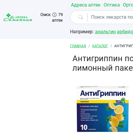
Перейти к основному содержанию
Адреса аптек
Оптика
Орт
Омск
79
аптек
Например:
анальгин
арбид
Строка навигации
ГЛАВНАЯ
КАТАЛОГ
АНТИГРИП
Антигриппин по
лимонный паке