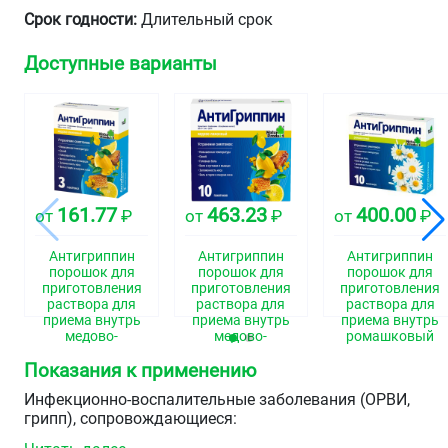
Срок годности:
Длительный срок
Доступные варианты
161.77
463.23
400.00
от
₽
от
₽
от
₽
Антигриппин
Антигриппин
Антигриппин
порошок для
порошок для
порошок для
приготовления
приготовления
приготовления
раствора для
раствора для
раствора для
приема внутрь
приема внутрь
приема внутрь
медово-
медово-
ромашковый
лимонный
лимонный
пакетики 5г №10
Показания к применению
пакетики 5г №3
пакетики 5г №10
Инфекционно-воспалительные заболевания (ОРВИ,
грипп), сопровождающиеся: