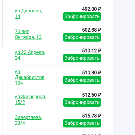
492.00 ₽
ул.Дианова,
14
Забронировать
502.88 ₽
70 лет
Октября, 12
Забронировать
510.12 ₽
ул.22 Апреля,
24
Забронировать
ул.
510.30 ₽
Декабристов,
Забронировать
104
512.60 ₽
ул.Заозерная,
15/2
Забронировать
515.78 ₽
Завертяева,
200.00
279.50
806.0
от
₽
от
₽
от
23/4
Забронировать
Дуоколд набор
Дуоколд набор
Колдр