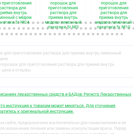
я приготовления
порошок для
порошок для
рат. Парацетамол обладает анальгетическим и
раствора для
приготовления
приготовления
ием устраняет головную и другие виды боли, снижает
приёма внутрь
раствора для
раствора для
. Аскорбиновая кислота (витамин С) участвует в
монный с мёдом
приема внутрь
приема внутрь
льно-восстановительных процессов, углеводного обмена,
акетики 5г №24
медово-лимонный
медово-лимонный
ость организма. Хлорфенамин – блокатор Н1-
пакетики 5г №3
пакетики 5г №10
в, обладает противоаллергическим действием, облегчает
ает чувство заложенности носа, чихание, слезотечение,
к для приготовления раствора для приема внутрь лимонный
енению
цене
ьные заболевания (ОРВИ, грипп), сопровождающиеся:
 порошок для приготовления раствора для приема внутрь
- цена и отзывы
турой,
и мышцах,
исаниях лекарственных средств и БАДов: Регистр Лекарственных
,
зухах носа.
то инструкция к товарам может меняться. Для уточнения
атитесь к оригинальной инструкции.
я
тельность к парацетамолу, аскорбиновой кислоте,
а сайте, предназначена исключительно для ознакомления и не
юбому другому компоненту препарата.
ля назначения лечения или замены консультации врача. Перед
поражения желудочно-кишечного тракта (в фазе