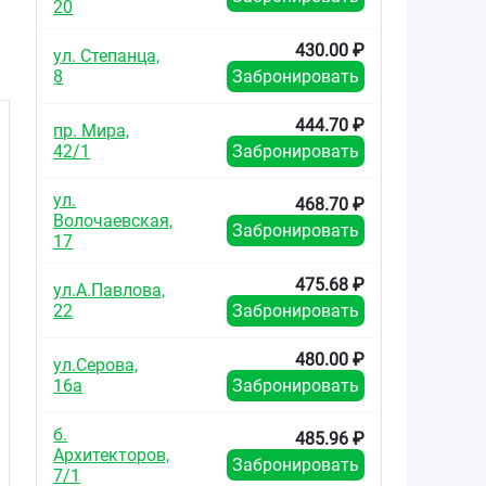
20
430.00 ₽
ул. Степанца,
8
Забронировать
444.70 ₽
пр. Мира,
42/1
Забронировать
ул.
468.70 ₽
Волочаевская,
Забронировать
17
475.68 ₽
ул.А.Павлова,
22
Забронировать
480.00 ₽
ул.Серова,
16а
Забронировать
б.
485.96 ₽
Архитекторов,
Забронировать
7/1