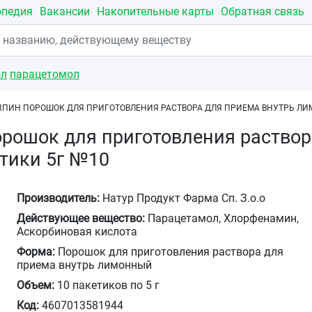
опедия
Вакансии
Накопительные карты
Обратная связь
ол
парацетомол
ПИН ПОРОШОК ДЛЯ ПРИГОТОВЛЕНИЯ РАСТВОРА ДЛЯ ПРИЕМА ВНУТРЬ ЛИ
рошок для приготовления раствор
тики 5г №10
Производитель:
Натур Продукт Фарма Сп. З.о.о
Действующее вещество:
Парацетамол, Хлорфенамин,
Аскорбиновая кислота
Форма:
Порошок для приготовления раствора для
приема внутрь лимонный
Объем:
10 пакетиков по 5 г
Код:
4607013581944