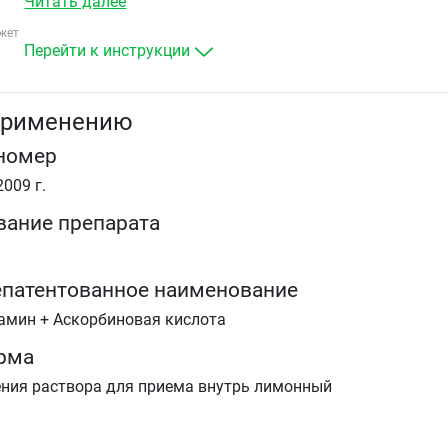
Читать далее
повышенной температурой,
болями в суставах и мышцах,
жет
ознобом,
Перейти к инструкции
головной болью,
заложенностью носа,
болями в горле и пазухах носа.
применению
номер
009 г.
вание препарата
патентованное наименование
амин + Аскорбиновая кислота
рма
ния раствора для приема внутрь лимонный