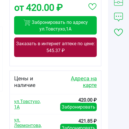
от 420.00 ₽
Забронировать по адресу
ул.Товстухо,1А
Заказать в интернет аптеке по цене:
545.37 ₽
420.00
от
₽
Антигриппин
Цены и
Адреса на
порошок для
приготовления
наличие
карте
раствора для
приема внутрь
лимонный
420.00 ₽
ул.Товстухо,
пакетики 5г №10
1А
Забронировать
ул.
421.85 ₽
Лермонтова,
Забронировать