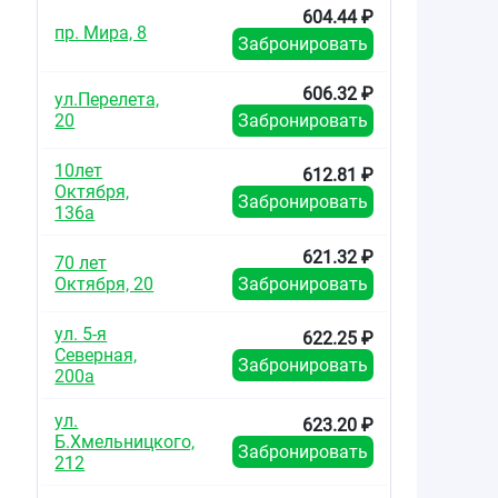
604.44 ₽
пр. Мира, 8
Забронировать
606.32 ₽
ул.Перелета,
20
Забронировать
10лет
612.81 ₽
Октября,
Забронировать
136а
621.32 ₽
70 лет
Октября, 20
Забронировать
ул. 5-я
622.25 ₽
Северная,
Забронировать
200а
ул.
623.20 ₽
Б.Хмельницкого,
Забронировать
212