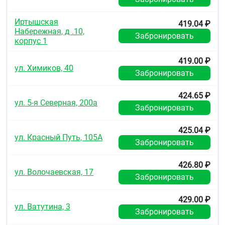
Глюкокортикостероиды увеличивают риск
развития глаукомы. Парацетамол снижает
Иртышская
419.04 ₽
эффективность урикозурических лекарственных
Набережная, д .10,
Забронировать
средств. Фенирамин одновременно с
корпус 1
ингибиторами моноаминооксидазы,
фуразолидоном может привести к
419.00 ₽
ул. Химиков, 40
гипертоническому кризу, возбуждению,
Забронировать
гиперпирексии.
Трициклические антидепрессанты усиливают
424.65 ₽
ул. 5-я Северная, 200а
альфа-адреномиметическое действие
Забронировать
фенилэфрина, одновременное назначение
галотана повышает риск развития желудочковой
425.04 ₽
аритмии.
ул. Красный Путь, 105А
Забронировать
При одновременном назначении препарата с
барбитуратами, фенитоином, карбамазепином,
426.80 ₽
рифампицином и др. индукторами
ул. Волочаевская, 17
Забронировать
микросомальных ферментов печени повышается
риск развития гепатотоксического действия
парацетамола.
429.00 ₽
ул. Ватутина, 3
Забронировать
Особые указания