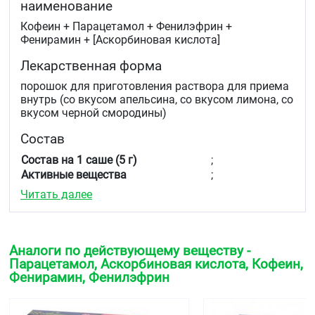
наименование
Кофеин + Парацетамол + Фенилэфрин +
Фенирамин + [Аскорбиновая кислота]
Лекарственная форма
порошок для приготовления раствора для приема
внутрь (со вкусом апельсина, со вкусом лимона, со
вкусом черной смородины)
Состав
Состав на 1 саше (5 г)
;
Активные вещества
;
Аскорбиновая кислота (Витамин C)
- 200 мг
Читать далее
Кофеин
- 30 мг
Парацетамол
- 750 мг
Фенилэфрина гидрохлорид
- 10 мг
Фенирамина малеат
- 20 мг
Аналоги по действующему веществу -
Парацетамол, Аскорбиновая кислота, Кофеин,
Вспомогательные вещества
Фенирамин, Фенилэфрин
со вкусом апельсина
:
лимонная кислота 200,0 мг, натрия сахаринат 40,0