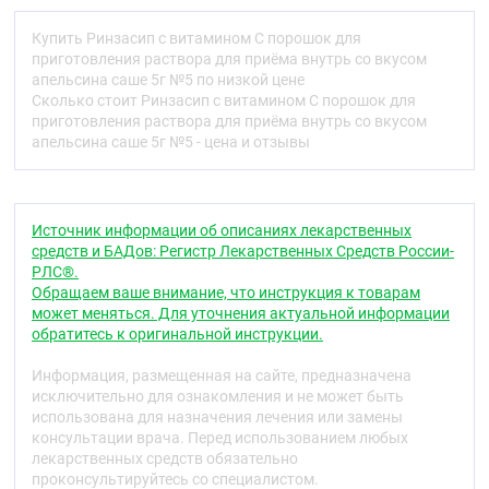
оранжевыми вкраплениями.
Со вкусом лимона
:
порошок от светло-желтого до
Купить Ринзасип с витамином С порошок для
желтого цвета с белыми и желтыми вкраплениями.
приготовления раствора для приёма внутрь со вкусом
апельсина саше 5г №5 по низкой цене
Со вкусом черной смородины
:
порошок от
Сколько стоит Ринзасип с витамином С порошок для
розового до розовато-красного цвета с белыми и
приготовления раствора для приёма внутрь со вкусом
красными вкраплениями.
апельсина саше 5г №5 - цена и отзывы
Фармакотерапевтическая группа
ОРЗ и "простуды" симптомов средство устранения
Источник информации об описаниях лекарственных
(анальгезирующее ненаркотическое средство +
средств и БАДов: Регистр Лекарственных Средств России-
психостимулирующее средство + альфа-
РЛС®.
адреномиметик + H1-гистаминовых рецепторов
Обращаем ваше внимание, что инструкция к товарам
блокатор + витамин)
может меняться. Для уточнения актуальной информации
Код АТХ
обратитесь к оригинальной инструкции.
N02BE51
Информация, размещенная на сайте, предназначена
исключительно для ознакомления и не может быть
Фармакологические свойства
использована для назначения лечения или замены
Фармакодинамика
консультации врача. Перед использованием любых
лекарственных средств обязательно
Комбинированное средство, оказывает
проконсультируйтесь со специалистом.