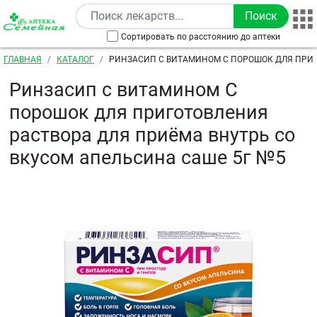
Перейти к основному содержанию
Сортировать по расстоянию до аптеки
Строка навигации
ГЛАВНАЯ
КАТАЛОГ
РИНЗАСИП С ВИТАМИНОМ С ПОРОШОК ДЛЯ ПРИ
РАСТВОРА ДЛЯ ПРИЁМА ВНУТРЬ СО ВКУСОМ АПЕЛЬ
Ринзасип с витамином С
порошок для приготовления
раствора для приёма внутрь со
вкусом апельсина саше 5г №5