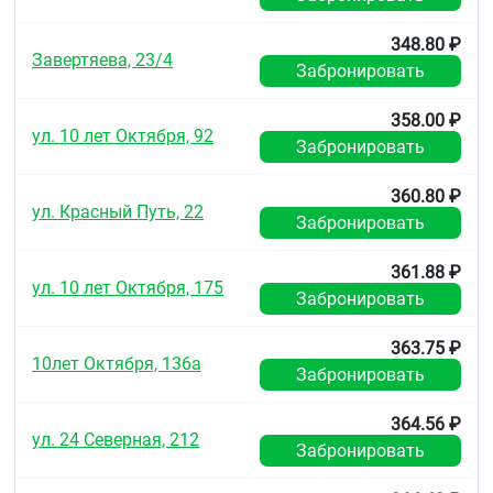
Повышенная чувствительность к отдельным
компонентам препарата, одновременный приём
348.80 ₽
лекарственных препаратов, содержащих вещества,
Завертяева, 23/4
входящие в состав препарата одновременный
Забронировать
приём трициклических антидепрессантов,
ингибиторов моноаминоксидазы (МАО), бета-
358.00 ₽
адреноблокаторов, портальная гипертензия,
ул. 10 лет Октября, 92
Забронировать
алкоголизм, дефицит сахарозы/изомальтозы,
непереносимость фруктозы, глюкозо-галактозная
мальабсорбция беременность, период лактации,
360.80 ₽
ул. Красный Путь, 22
детский возраст до 15 лет.
Забронировать
С осторожностью
361.88 ₽
Выраженный атеросклероз коронарных артерий,
ул. 10 лет Октября, 175
Забронировать
артериальная гипертензия, тиреотоксикоз,
феохромоцитома, сахарный диабет, бронхиальная
363.75 ₽
астма, хроническая обструктивная болезнь лёгких,
10лет Октября, 136а
дефицит глюкозо-6-фосфатдегидрогеназы,
Забронировать
заболевания крови, врожденные
гипербилирубинемии (синдромы Жильбера,
364.56 ₽
Дубина-Джонсона и Ротора), печёночная и/или
ул. 24 Северная, 212
Забронировать
почечная недостаточность, закрытоугольная
глаукома, гиперплазия предстательной железы.