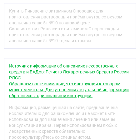
оранжевыми вкраплениями.
Со вкусом лимона
:
порошок от светло-желтого до
Купить Ринзасип с витамином С порошок для
желтого цвета с белыми и желтыми вкраплениями.
приготовления раствора для приёма внутрь со вкусом
апельсина саше 5г №10 по низкой цене
Со вкусом черной смородины
:
порошок от
Сколько стоит Ринзасип с витамином С порошок для
розового до розовато-красного цвета с белыми и
приготовления раствора для приёма внутрь со вкусом
красными вкраплениями.
апельсина саше 5г №10 - цена и отзывы
Фармакотерапевтическая группа
ОРЗ и "простуды" симптомов средство устранения
Источник информации об описаниях лекарственных
(анальгезирующее ненаркотическое средство +
средств и БАДов: Регистр Лекарственных Средств России-
психостимулирующее средство + альфа-
РЛС®.
адреномиметик + H1-гистаминовых рецепторов
Обращаем ваше внимание, что инструкция к товарам
блокатор + витамин)
может меняться. Для уточнения актуальной информации
Код АТХ
обратитесь к оригинальной инструкции.
N02BE51
Информация, размещенная на сайте, предназначена
исключительно для ознакомления и не может быть
Фармакологические свойства
использована для назначения лечения или замены
Фармакодинамика
консультации врача. Перед использованием любых
лекарственных средств обязательно
Комбинированное средство, оказывает
проконсультируйтесь со специалистом.