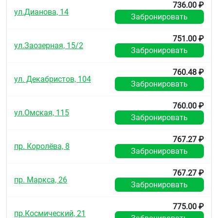
736.00 ₽
Срок годности
ул.Дианова, 14
Забронировать
Срок годности: 3 года.
751.00 ₽
Не использовать после истечения срока годности.
ул.Заозерная, 15/2
Забронировать
Условия отпуска из аптек
760.48 ₽
Без рецепта.
ул. Декабристов, 104
Забронировать
760.00 ₽
ул.Омская, 115
Забронировать
767.27 ₽
пр. Королёва, 8
Забронировать
767.27 ₽
пр. Маркса, 26
Забронировать
775.00 ₽
пр.Космический, 21