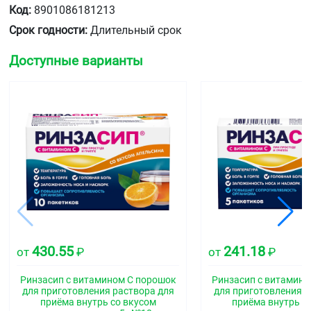
Код:
8901086181213
Срок годности:
Длительный срок
Доступные варианты
430.55
241.18
от
₽
от
₽
Ринзасип с витамином С порошок
Ринзасип с витамино
для приготовления раствора для
для приготовления р
приёма внутрь со вкусом
приёма внутрь с