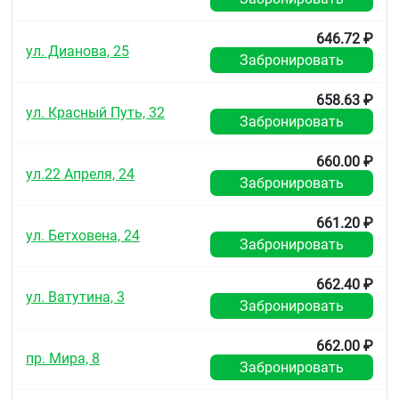
Глюкокортикостероиды увеличивают риск
развития глаукомы. Парацетамол снижает
646.72 ₽
ул. Дианова, 25
эффективность урикозурических лекарственных
Забронировать
средств. Фенирамин одновременно с
ингибиторами моноаминооксидазы,
658.63 ₽
фуразолидоном может привести к
ул. Красный Путь, 32
гипертоническому кризу, возбуждению,
Забронировать
гиперпирексии.
660.00 ₽
Трициклические антидепрессанты усиливают
ул.22 Апреля, 24
Забронировать
альфа-адреномиметическое действие
фенилэфрина, одновременное назначение
галотана повышает риск развития желудочковой
661.20 ₽
ул. Бетховена, 24
аритмии.
Забронировать
При одновременном назначении препарата с
662.40 ₽
барбитуратами, фенитоином, карбамазепином,
ул. Ватутина, 3
рифампицином и др. индукторами
Забронировать
микросомальных ферментов печени повышается
риск развития гепатотоксического действия
662.00 ₽
парацетамола.
пр. Мира, 8
Забронировать
Особые указания