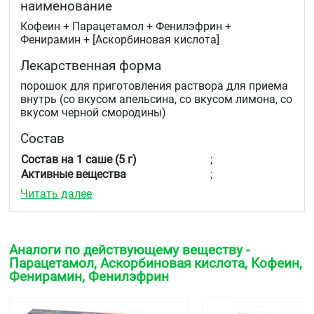
наименование
Кофеин + Парацетамол + Фенилэфрин +
Фенирамин + [Аскорбиновая кислота]
Лекарственная форма
порошок для приготовления раствора для приема
внутрь (со вкусом апельсина, со вкусом лимона, со
вкусом черной смородины)
Состав
Состав на 1 саше (5 г)
;
Активные вещества
;
Аскорбиновая кислота (Витамин C)
- 200 мг
Читать далее
Кофеин
- 30 мг
Парацетамол
- 750 мг
Фенилэфрина гидрохлорид
- 10 мг
Фенирамина малеат
- 20 мг
Аналоги по действующему веществу -
Парацетамол, Аскорбиновая кислота, Кофеин,
Вспомогательные вещества
Фенирамин, Фенилэфрин
со вкусом апельсина
:
лимонная кислота 200,0 мг, натрия сахаринат 40,0