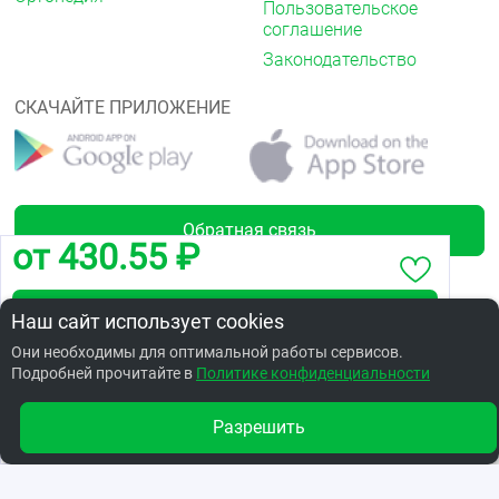
Пользовательское
соглашение
Законодательство
СКАЧАЙТЕ ПРИЛОЖЕНИЕ
Обратная связь
от 430.55 ₽
Забронировать по адресу ул. Малунцева, 25
Наш сайт использует cookies
Лицензии
Они необходимы для оптимальной работы сервисов.
Подробней прочитайте в
Заказать в интернет аптеке по цене: 549.44 ₽
Политике конфиденциальности
Разрешить
Другие аптеки