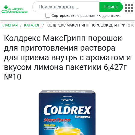
Перейти к основному содержанию
Сортировать по расстоянию до аптеки
Строка навигации
ГЛАВНАЯ
КАТАЛОГ
КОЛДРЕКС МАКСГРИПП ПОРОШОК ДЛЯ ПРИГОТО
ДЛЯ ПРИЕМА ВНУТРЬ С АРОМАТОМ И ВКУСОМ ЛИМ
Колдрекс МаксГрипп порошок
6,427Г №10
для приготовления раствора
для приема внутрь с ароматом и
вкусом лимона пакетики 6,427г
№10