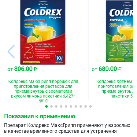
806.00
680.00
от
₽
от
₽
Колдрекс МаксГрипп порошок для
Колдрекс ХотРем п
приготовления раствора для
приготовления рас
приема внутрь с ароматом и
приема внутрь 
вкусом лимона пакетики 6,427г
пакетики 5г
№10
Показания к применению
Препарат Колдрекс МаксГрипп применяют у взрослых
в качестве временного средства для устранения
симптомов «простуды» и гриппа, включая: