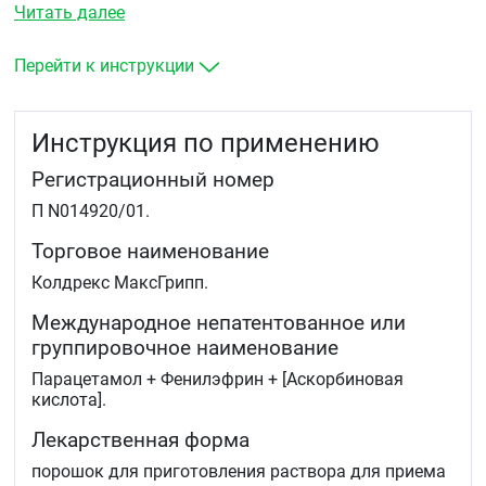
Читать далее
повышенную температуру
головную боль
Перейти к инструкции
озноб
боли в суставах и мышцах
боли в пазухах носа и заложенность носа
Инструкция по применению
боли в горле.
Регистрационный номер
П N014920/01.
Торговое наименование
Колдрекс МаксГрипп.
Международное непатентованное или
группировочное наименование
Парацетамол + Фенилэфрин + [Аскорбиновая
кислота].
Лекарственная форма
порошок для приготовления раствора для приема