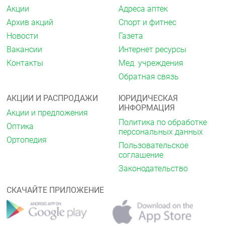
Снижает гипотензивное действие гуанетидина,
Акции
Адреса аптек
который, в свою очередь усиливает альфа-
адреностимулирующую активность фенилэфрина.
Архив акций
Спорт и фитнес
Новости
Газета
Особые указания
Вакансии
Интернет ресурсы
В период лечения необходимо воздерживаться от
Контакты
Мед. учреждения
употребления этанола (возможно развитие
гепатотоксического действия), вождения
Обратная связь
автотранспорта и занятий др. потенциально
опасными видами деятельности, требующими
АКЦИИ И РАСПРОДАЖИ
ЮРИДИЧЕСКАЯ
повышенной концентрации внимания и быстроты
ИНФОРМАЦИЯ
психомоторных реакций.
Акции и предложения
Политика по обработке
Оптика
Влияние на способность управлять
персональных данных
Ортопедия
транспортными средствами, механизмами
Пользовательское
соглашение
В период лечения необходимо воздерживаться от
вождения автотранспорта и занятий др.
Законодательство
потенциально опасными видами деятельности,
требующими повышенной концентрации внимания
СКАЧАЙТЕ ПРИЛОЖЕНИЕ
и быстроты психомоторных реакций.
Форма выпуска