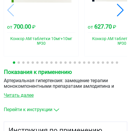
700.00
627.70
от
₽
от
₽
Конкор АМ таблетки 10мг+10мг
Конкор АМ таблетк
№30
№30
Показания к применению
Артериальная гипертензия: замещение терапии
монокомпонентными препаратами амлодипина и
бисопролола в тех же дозах.
Читать далее
Перейти к инструкции
Инструкция по применению