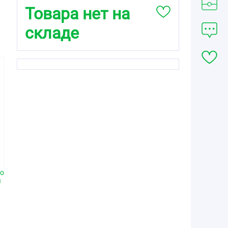
Товара нет на
складе
660.00
758.00
758.00
от
₽
от
₽
от
₽
Сафистон Флю
Сафистон Флю
Сафистон Флю
порошок для
порошок для
порошок для
я
приготовления
приготовления
приготовлени
раствора для
раствора для
раствора для
со
приема внутрь со
приема внутрь со
приема внутрь 
ы
вкусом малины
вкусом лимона
вкусом лимон
мг
500мг+25мг+200мг
500мг+25мг+200мг
500мг+25мг+200
10
пакеты 4,95г №10
пакеты 4,95г №10
пакеты 4,95г №