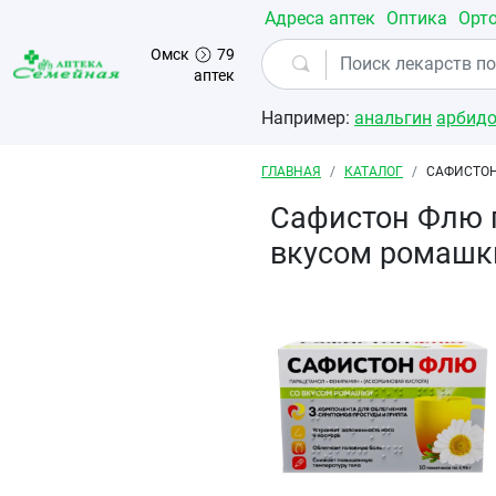
Перейти к основному содержанию
Адреса аптек
Оптика
Орт
Омск
79
аптек
Например:
анальгин
арбид
Строка навигации
ГЛАВНАЯ
КАТАЛОГ
САФИСТОН
Сафистон Флю п
вкусом ромашк