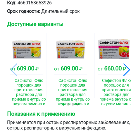
Код:
4660153653926
Срок годности:
Длительный срок
Доступные варианты
609.00
609.00
660.00
от
₽
от
₽
от
₽
Сафистон Флю
Сафистон Флю
Сафистон Флю
порошок для
порошок для
порошок для
приготовления
приготовления
приготовлени
раствора для
раствора для
раствора для
приема внутрь со
приема внутрь со
приема внутрь 
вкусом лимона и
вкусом лимона и
вкусом малин
меда
меда
500мг+25мг+200
Показания к применению
500мг+25мг+200мг
500мг+25мг+200мг
пакеты 4,95г №
пакеты 4,95г №10
пакеты 4,95г №10
Применяется при острых респираторных заболеваниях,
острых респираторных вирусных инфекциях,