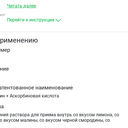
ринофарингите для облегчения следующих симптомов:
Читать далее
ринорея, заложенность носа
жет
головная боль
Перейти к инструкции
повышенная температура тела
слезотечение
чихание.
применению
омер
ние
атентованное наименование
ин + Аскорбиновая кислота
ма
ния раствора для приема внутрь со вкусом лимона, со
со вкусом малины, со вкусом черной смородины, со