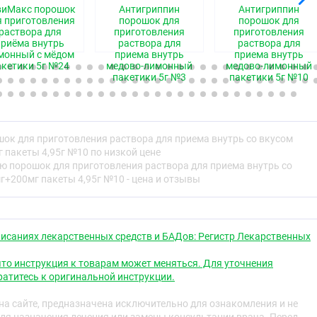
виМакс порошок
Антигриппин
Антигриппин
:
Парацетамол - 500,0 мг, Аскорбиновая кислота - 200,0 мг,
я приготовления
порошок для
порошок для
0 мг.
раствора для
приготовления
приготовления
приёма внутрь
раствора для
раствора для
тва
: маннитол - 3665 мг, магния цитрат - 400 мг, лимонной
монный с мёдом
приема внутрь
приема внутрь
акетики 5г №24
медово-лимонный
медово-лимонный
мг, аспартам - 50 мг, повидон К25 - 10 мг, ароматизатор
пакетики 5г №3
пакетики 5г №10
ния раствора для приема внутрь со вкусом черной
ок для приготовления раствора для приема внутрь со вкусом
:
Парацетамол - 500,0 мг, Аскорбиновая кислота - 200,0 мг,
пакеты 4,95г №10 по низкой цене
0 мг.
ю порошок для приготовления раствора для приема внутрь со
+200мг пакеты 4,95г №10 - цена и отзывы
тва
: маннитол - 3665 мг, магния цитрат - 400 мг, лимонной
мг, аспартам - 50 мг, повидон К25 - 10 мг, ароматизатор
 мг.
ния раствора для приема внутрь со вкусом ромашки:
исаниях лекарственных средств и БАДов: Регистр Лекарственных
:
Парацетамол - 500,0 мг, Аскорбиновая кислота - 200,0 мг,
то инструкция к товарам может меняться. Для уточнения
0 мг.
атитесь к оригинальной инструкции.
тва
: маннитол - 3665 мг, магния цитрат - 400 мг, лимонной
а сайте, предназначена исключительно для ознакомления и не
мг, аспартам - 50 мг, повидон К25 - 10 мг, экстракт