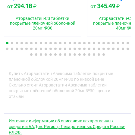
двояковыпуклые таблетки с пленочным
294.18
345.49
от
₽
от
₽
покрытием.
Аторвастатин-СЗ таблетки
Аторвастатин-СЗ 
Таблетки 20 ;мг:
;белые или почти белые, круглые,
покрытые плёночной оболочкой
покрытые плёночно
двояковыпуклые таблетки с пленочным
20мг №30
40мг №3
покрытием.
Таблетки 40 ;мг:
;белые или почти белые, круглые,
двояковыпуклые таблетки с пленочным
покрытием.
Фармакотерапевтическая группа
Купить Аторвастатин Авексима таблетки покрытые
Гиполипидемическое средство - ГМГ-КоА-
плёночной оболочкой 20мг №30 по низкой цене
редуктазы ингибитор
Сколько стоит Аторвастатин Авексима таблетки
Код АТХ
покрытые плёночной оболочкой 20мг №30 - цена и
отзывы
C10AA05
Фармакологические свойства
Фармакодинамика
Источник информации об описаниях лекарственных
средств и БАДов: Регистр Лекарственных Средств России-
Аторвастатин ;— гиполипидемический препарат из
РЛС®.