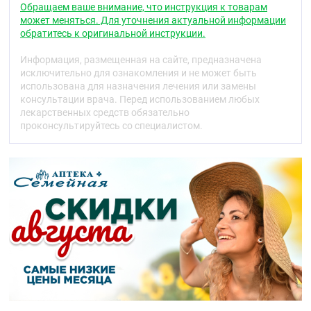
группы статинов. Селективный конкурентный
Обращаем ваше внимание, что инструкция к товарам
ингибитор 3-гидрокси-3-метилглутарил-коэнзим А
может меняться. Для уточнения актуальной информации
(ГМГ-КоА) редуктазы — ключевого фермента,
обратитесь к оригинальной инструкции.
превращающего 3-гидрокси-3-
метилглютарилкоэнзим А в мевалоновую кислоту,
Информация, размещенная на сайте, предназначена
являющуюся предшественником стероидов,
исключительно для ознакомления и не может быть
включая холестерин. Подавление аторвастатином
использована для назначения лечения или замены
синтеза ;холестерина ;(Хс) приводит к повышенной
консультации врача. Перед использованием любых
реактивности рецепторов липопротеинов низкой
лекарственных средств обязательно
плотности (ЛПНП) в печени и внепечёночных
проконсультируйтесь со специалистом.
тканях. Эти рецепторы связывают частицы ЛПНП
и удаляют их из плазмы крови, что приводит к
снижению концентрации ;холестерина ;ЛПНП (Хс-
ЛПНП) в крови.
Антисклеротический эффект препарата
проявляется воздействием аторвастатина на
стенки сосудов и компоненты крови.
;Аторвастатин ;подавляет синтез изопреноидов,
являющихся факторами роста внутренней
оболочки сосудов. Под действием аторвастатина
улучшается эндотелийзависимое расширение
кровеносных сосудов. ;Аторвастатин ;снижает
концентрацию общего ;холестерина, Хс-ЛПНП,