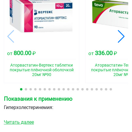
800.00
336.00
от
₽
от
₽
Аторвастатин-Вертекс таблетки
Аторвастатин-Тева
покрытые плёночной оболочкой
покрытые плёночно
20мг №90
20мг №3
Показания к применению
Гиперхолестеринемия:
в качестве дополнения к диете для снижения
Читать далее
повышенной концентрации холестерина, Хс-ЛПНП,
апо-В и триглицеридов у взрослых, включая