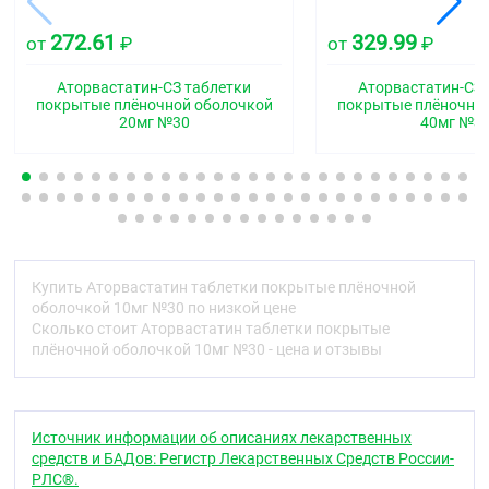
Гиполипидемическое средство - ГМГ-КоА-
272.61
329.99
от
₽
от
₽
редуктазы ингибитор
Код АТХ
Аторвастатин-СЗ таблетки
Аторвастатин-СЗ 
покрытые плёночной оболочкой
покрытые плёночно
C10AA05
20мг №30
40мг №3
Фармакологические свойства
Фармакодинамика
Аторвастатин ;— селективный конкурентный
ингибитор ГМГ-КоА-редуктазы, ключевого
фермента, превращающего З-гидрокси-З-
метилглютарил-КоА в мевалонат —
Купить Аторвастатин таблетки покрытые плёночной
предшественник стероидов, включая холестерин.
оболочкой 10мг №30 по низкой цене
Синтетическое гиполипидемическое средство.
Сколько стоит Аторвастатин таблетки покрытые
плёночной оболочкой 10мг №30 - цена и отзывы
У пациентов с гомозиготной и гетерозиготной
семейной гиперхолестеринемией, несемейными
формами гиперхолестеринемии и смешанной
дислипидемией ;аторвастатин ;снижает
Источник информации об описаниях лекарственных
концентрацию в плазме крови общего ;холестерина
средств и БАДов: Регистр Лекарственных Средств России-
;(ХС), ;холестерина ;липопротеинов низ кой
РЛС®.