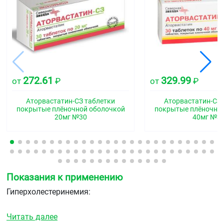
272.61
329.99
от
₽
от
₽
Аторвастатин-СЗ таблетки
Аторвастатин-СЗ 
покрытые плёночной оболочкой
покрытые плёночно
20мг №30
40мг №3
Показания к применению
Гиперхолестеринемия:
в качестве дополнения к диете для снижения
Читать далее
повышенного общего ХС, ХС-ЛПНП, апо-В и ТГ у